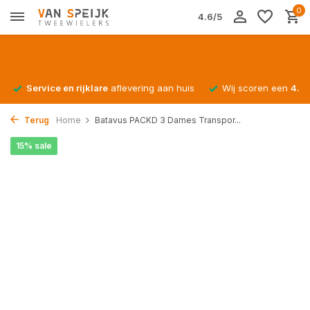
0
4.6/5
Service en rijklare
aflevering aan huis
Wij scoren een
4.4/
Terug
Home
Batavus PACKD 3 Dames Transpor...
15% sale