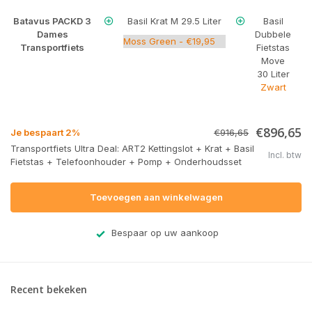
Batavus PACKD 3
Basil Krat M 29.5 Liter
Basil
Dames
Dubbele
Transportfiets
Fietstas
Move
30 Liter
Zwart
€896,65
Je bespaart 2%
€916,65
Transportfiets Ultra Deal: ART2 Kettingslot + Krat + Basil
Incl. btw
Fietstas + Telefoonhouder + Pomp + Onderhoudsset
Toevoegen aan winkelwagen
Bespaar op uw aankoop
Recent bekeken