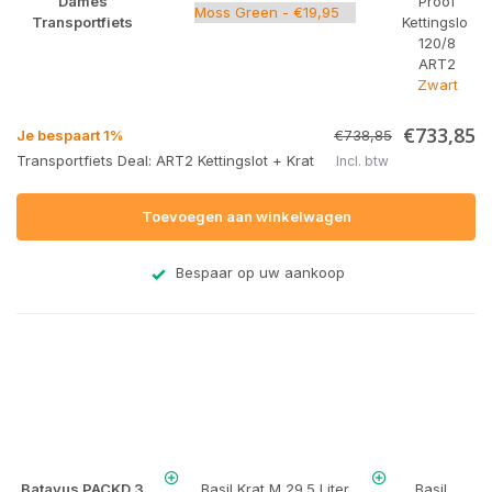
Dames
Proof
Transportfiets
Kettingslot
120/8
ART2
Zwart
€733,85
Je bespaart 1%
€738,85
Transportfiets Deal: ART2 Kettingslot + Krat
Incl. btw
Toevoegen aan winkelwagen
Bespaar op uw aankoop
Batavus PACKD 3
Basil Krat M 29.5 Liter
Basil