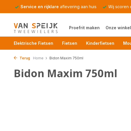
Service en rijklare
aflevering aan huis
Wij scoren
Proefrit maken
Onze winkel
Elektrische Fietsen
Fietsen
Kinderfietsen
Mou
Terug
Home
Bidon Maxim 750ml
Bidon Maxim 750ml