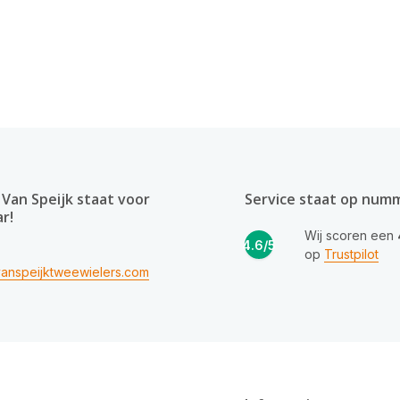
Van Speijk staat voor
Service staat op num
ar!
Wij scoren een
4.6/5
op
Trustpilot
anspeijktweewielers.com