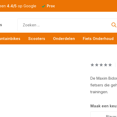
 een
4.4/5
op Google
Proefrit
altijd mogelijk
s
ntainbikes
Scooters
Onderdelen
Fiets Onderhoud
De Maxim Bidon 
fietsers die geh
trainingen.
Maak een keu
Blauw