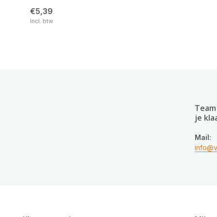
€5,39
Incl. btw
Team 
je kla
Mail:
info@v