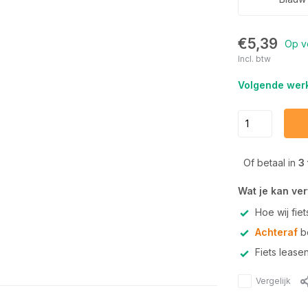
€5,39
Op v
Incl. btw
Volgende werk
Of betaal in
3
Wat je kan ve
Hoe wij fie
Achteraf
be
Fiets lease
Vergelijk