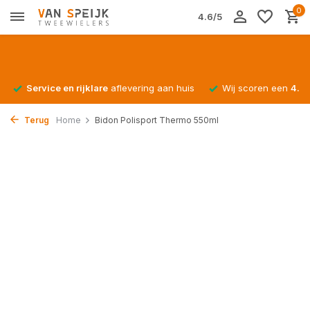
0
4.6/5
Service en rijklare
aflevering aan huis
Wij scoren een
4.4/
Terug
Home
Bidon Polisport Thermo 550ml