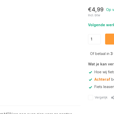
€4,99
Op v
Incl. btw
Volgende werk
Of betaal in
3
Wat je kan ve
Hoe wij fie
Achteraf
be
Fiets lease
Vergelijk