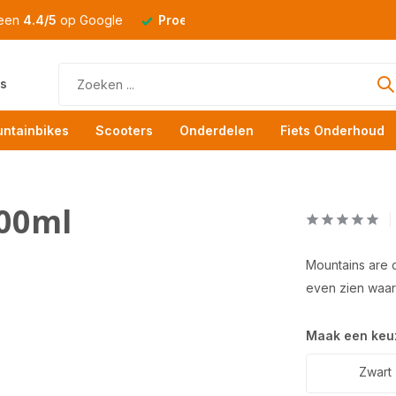
 een
4.4/5
op Google
Proefrit
altijd mogelijk
s
ntainbikes
Scooters
Onderdelen
Fiets Onderhoud
500ml
Mountains are 
even zien waar
Maak een keu
Zwart