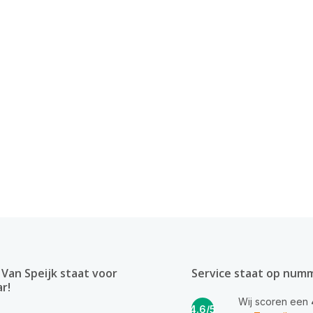
Van Speijk staat voor
Service staat op num
ar!
Wij scoren een
4.6/5