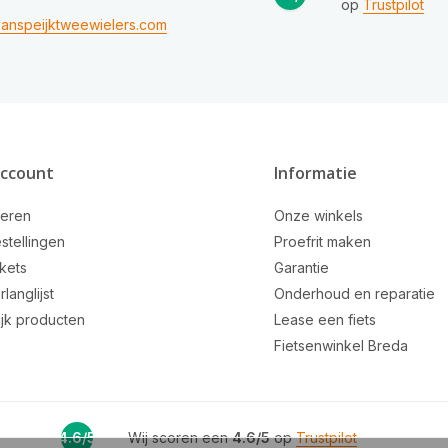
op
Trustpilot
anspeijktweewielers.com
account
Informatie
reren
Onze winkels
stellingen
Proefrit maken
ckets
Garantie
rlanglijst
Onderhoud en reparatie
ijk producten
Lease een fiets
Fietsenwinkel Breda
4.6/5
Wij scoren een
4.6/5
op
Trustpilot