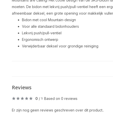
Mountains are calling! Het coole design van de SKS-bidon 
moeten. De bidon met lekvrij push/pull-ventiel heeft een e
afneembaar deksel, een grote opening voor makkelijk vullen 
Bidon met cool Mountain-design
Voor alle standaard bidonhouders
Lekvrij push/pull-ventiel
Ergonomisch ontwerp
Verwijderbaar deksel voor grondige reiniging
Reviews
0
/
Based on 0 reviews
5
Er zijn nog geen reviews geschreven over dit product..