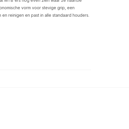
laat MTB'ers nog even zien waar ze naartoe
rgonomische vorm voor stevige grip, een
en reinigen en past in alle standaard houders.