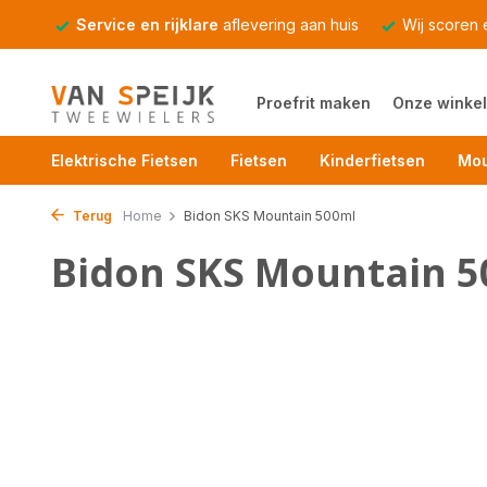
Service en rijklare
aflevering aan huis
Wij scoren
Proefrit maken
Onze winkel
Elektrische Fietsen
Fietsen
Kinderfietsen
Mou
Terug
Home
Bidon SKS Mountain 500ml
Bidon SKS Mountain 