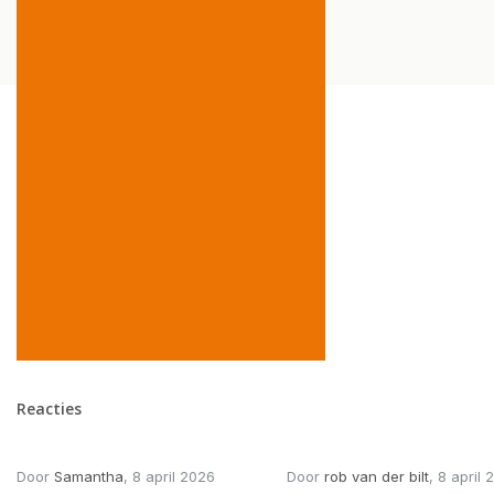
Reacties
Door
Samantha
, 8 april 2026
Door
rob van der bilt
, 8 april