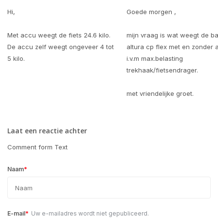
Hi,
Goede morgen ,
Met accu weegt de fiets 24.6 kilo.
mijn vraag is wat weegt de b
De accu zelf weegt ongeveer 4 tot
altura cp flex met en zonder 
5 kilo.
i.v.m max.belasting
trekhaak/fietsendrager.
met vriendelijke groet.
Laat een reactie achter
Comment form Text
*
Naam
*
E-mail
Uw e-mailadres wordt niet gepubliceerd.