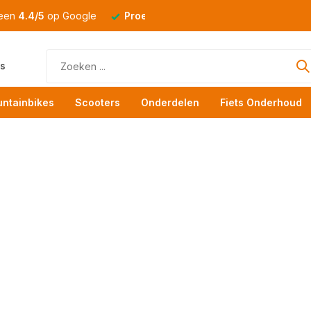
 een
4.4/5
op Google
Proefrit
altijd mogelijk
s
ntainbikes
Scooters
Onderdelen
Fiets Onderhoud