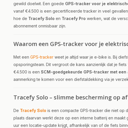
gewild doelwit. Een goede
GPS-tracker voor je elektrische
vanaf €4.500 is een gecertificeerde tracker in veel gevallen z
hoe de
Tracefy Solo
en
Tracefy Pro
werken, wat de versch
abonnement onmisbaar zijn.
Waarom een GPS-tracker voor je elektrisc
Met een
GPS-tracker
weet je altijd waar je e-bike is. Bij d
opsporingsteam. Dit vergroot de kans aanzienlijk dat je fi
€4.500 is een
SCM-goedgekeurde GPS-tracker met een 
aanmerking te komen voor een diefstaldekking via je verzek
Tracefy Solo – slimme bescherming op a
De
Tracefy Solo
is een compacte GPS-tracker die niet op d
plaats daarvan werkt deze op een interne batterij en maakt 
uur een locatie-update krijgt, afhankelijk van of de fiets binn