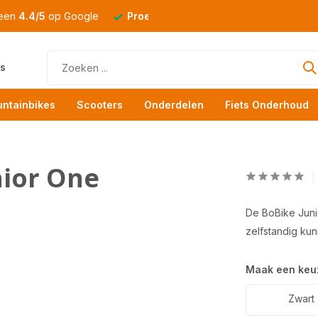
 een
4.4/5
op Google
Proefrit
altijd mogelijk
s
ntainbikes
Scooters
Onderdelen
Fiets Onderhoud
nior One
De BoBike Junio
zelfstandig kun
Maak een keu
Zwart