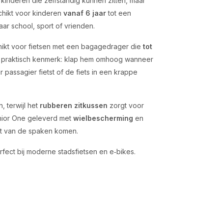
 kinderen die zelfstandig kunnen zitten, maar
schikt voor kinderen
vanaf 6 jaar
tot een
naar school, sport of vrienden.
hikt voor fietsen met een bagagedrager die
tot
n praktisch kenmerk: klap hem omhoog wanneer
passagier fietst of de fiets in een krappe
, terwijl het
rubberen zitkussen
zorgt voor
unior One geleverd met
wielbescherming
en
urt van de spaken komen.
perfect bij moderne stadsfietsen en e‑bikes.