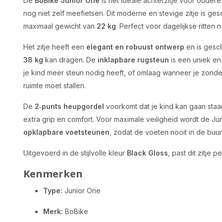
De
BoBike Junior One
is het ideale achterzitje voor oudere
nog niet zelf meefietsen. Dit moderne en stevige zitje is ge
maximaal gewicht van
22 kg
. Perfect voor dagelijkse ritten 
Het zitje heeft een
elegant en robuust ontwerp
en is gesc
38 kg
kan dragen. De
inklapbare rugsteun
is een uniek e
je kind meer steun nodig heeft, of omlaag wanneer je zonder 
ruimte moet stallen.
De
2‑punts heupgordel
voorkomt dat je kind kan gaan staan
extra grip en comfort. Voor maximale veiligheid wordt de J
opklapbare voetsteunen
, zodat de voeten nooit in de bu
Uitgevoerd in de stijlvolle kleur
Black Gloss
, past dit zitje 
Kenmerken
Type:
Junior One
Merk:
BoBike