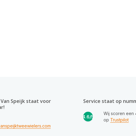
Van Speijk staat voor
Service staat op num
ar!
Wij scoren een
4.6/5
op
Trustpilot
anspeijktweewielers.com