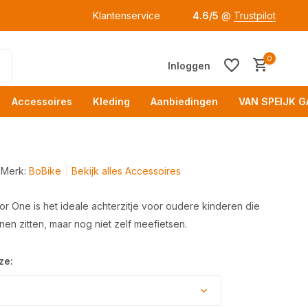
Klantenservice
4.6/5
@
Trustpilot
0
Inloggen
Accessoires
Kleding
Aanbiedingen
VAN SPEIJK G
Merk:
BoBike
Bekijk alles Accessoires
r One is het ideale achterzitje voor oudere kinderen die
nen zitten, maar nog niet zelf meefietsen.
Acc
ze: