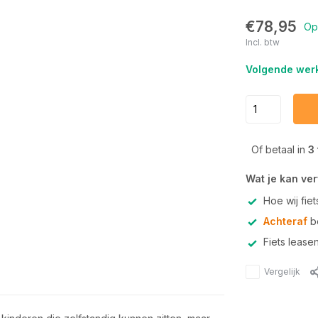
€78,95
Op
Incl. btw
Volgende werk
Of betaal in
3
Wat je kan ve
Hoe wij fie
Achteraf
be
Fiets lease
Vergelijk