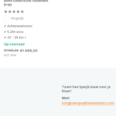
Bohlt Elektrische Vouwfiets
R160
Vergelijk
✔ Achterwielmotor
✔ 5.2Ah accu
✔ 20 - 35 km ⚡
Op voorraad
€1.149,00
€1.099,00
Incl. btw
Team Van Speijk staat voor je
klaar!
Mail:
info@vanspeijktweewielers.com