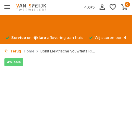
0
4.6/5
Service en rijklare
aflevering aan huis
Wij scoren een
4.4/
Terug
Home
Bohlt Elektrische Vouwfiets R1...
4% sale