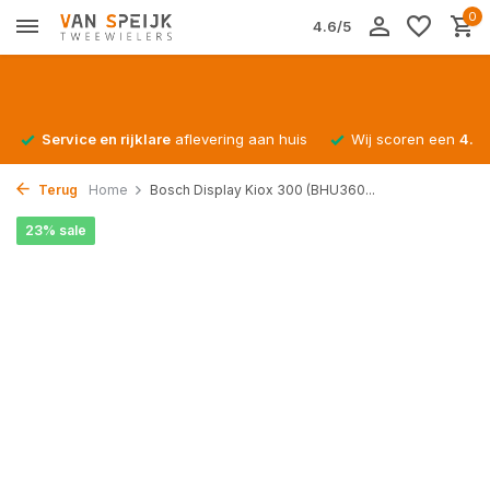
0
4.6/5
Service en rijklare
aflevering aan huis
Wij scoren een
4.4/
Terug
Home
Bosch Display Kiox 300 (BHU360...
23% sale