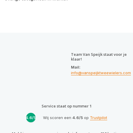
Team Van Speijk staat voor je
klaar!
Mail:
info@vanspeijktweewielers.com
Service staat op nummer 1
4.6/5
Wij scoren een
4.6/5
op
Trustpilot