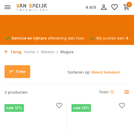
0
4.6/5
Service en rijklare
aflevering aan huis
Wij scoren een
4.4/
Terug
Home
Merken
Magura
Filter
Sorteren op:
Toon:
2 producten
sale 12%
sale 13%