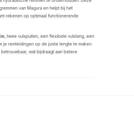
ura hydraulische remmen te onderhouden. Deze
lgremmen van Magura en helpt bij het
 kunt rekenen op optimaal functionerende
ie
, twee vulspuiten, een flexibele vulslang, een
je remleidingen op de juiste lengte te maken.
 betrouwbaar, wat bijdraagt aan betere