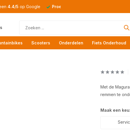
 een
4.4/5
op Google
Proefrit
altijd mogelijk
s
ntainbikes
Scooters
Onderdelen
Fiets Onderhoud
Met de Magura S
remmen te ond
Maak een keu
Servic