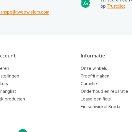
4.6/5
op
Trustpilot
anspeijktweewielers.com
account
Informatie
reren
Onze winkels
stellingen
Proefrit maken
ckets
Garantie
rlanglijst
Onderhoud en reparatie
ijk producten
Lease een fiets
Fietsenwinkel Breda