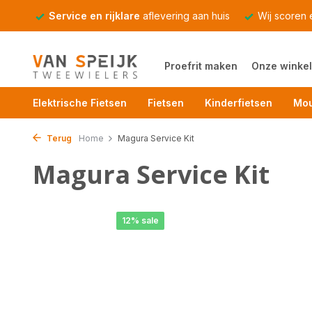
Service en rijklare
aflevering aan huis
Wij scoren
Proefrit maken
Onze winkel
Elektrische Fietsen
Fietsen
Kinderfietsen
Mou
Terug
Home
Magura Service Kit
Magura Service Kit
12% sale