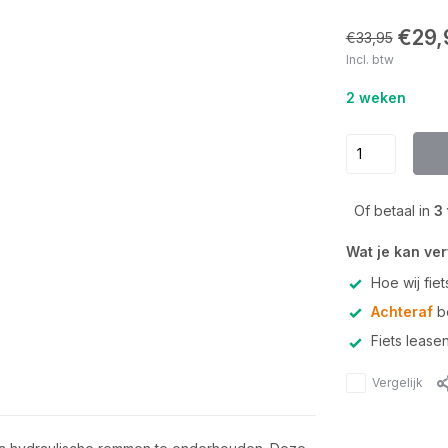
€29,
€33,95
Incl. btw
2 weken
Of betaal in
3
Wat je kan ve
Hoe wij fie
Achteraf
be
Fiets lease
Vergelijk