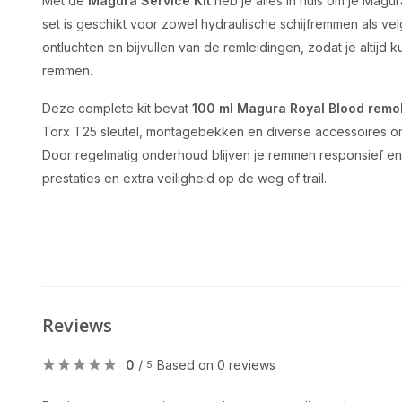
Met de
Magura Service Kit
heb je alles in huis om je Mag
set is geschikt voor zowel hydraulische schijfremmen als ve
ontluchten en bijvullen van de remleidingen, zodat je altijd
remmen.
Deze complete kit bevat
100 ml Magura Royal Blood remol
Torx T25 sleutel, montagebekken en diverse accessoires om 
Door regelmatig onderhoud blijven je remmen responsief en
prestaties en extra veiligheid op de weg of trail.
Reviews
0
/
Based on 0 reviews
5