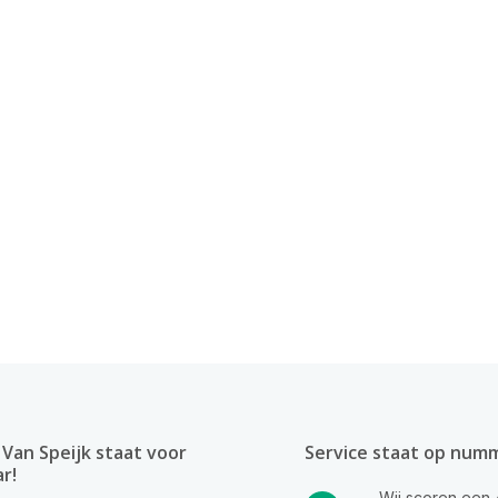
Van Speijk staat voor
Service staat op num
ar!
Wij scoren een