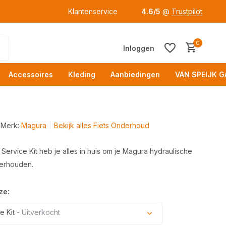
Klantenservice
4.6/5
@
Trustpilot
0
Inloggen
Accessoires
Kleding
Aanbiedingen
VAN SPEIJK G
Merk:
Magura
Bekijk alles Fiets Onderhoud
ervice Kit heb je alles in huis om je Magura hydraulische
erhouden.
Acc
ze:
e Kit
- Uitverkocht