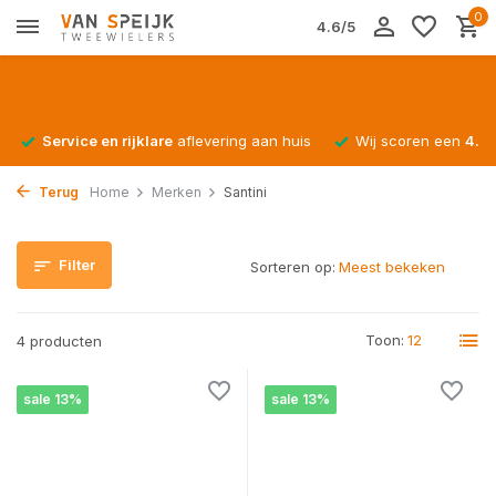
0
4.6/5
Service en rijklare
aflevering aan huis
Wij scoren een
4.4/
Terug
Home
Merken
Santini
Filter
Sorteren op:
Toon:
4 producten
sale 13%
sale 13%