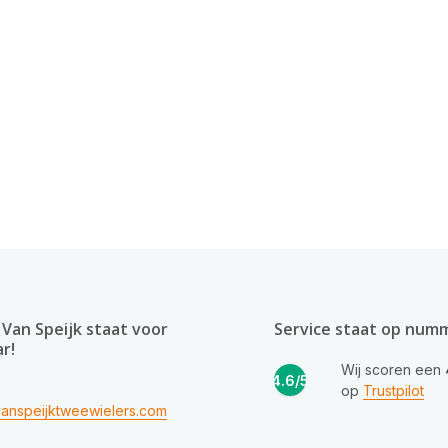
Van Speijk staat voor
Service staat op num
ar!
Wij scoren een
4.6/5
op
Trustpilot
anspeijktweewielers.com