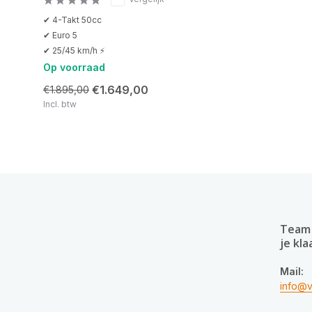
✔ 4-Takt 50cc
✔ Euro 5
✔ 25/45 km/h ⚡
Op voorraad
€1.649,00
€1.895,00
Incl. btw
Team 
je kla
Mail:
info@v