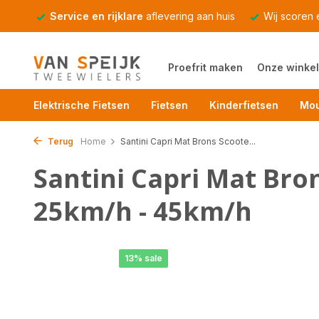
Service en rijklare
aflevering aan huis
Wij scoren
Proefrit maken
Onze winkel
Elektrische Fietsen
Fietsen
Kinderfietsen
Mou
Terug
Home
Santini Capri Mat Brons Scoote...
Santini Capri Mat Bron
25km/h - 45km/h
13% sale