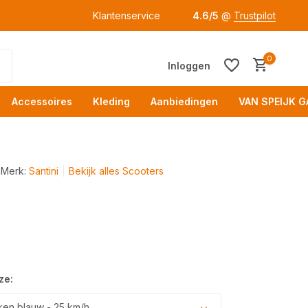
Klantenservice
4.6/5
@
Trustpilot
0
Inloggen
Accessoires
Kleding
Aanbiedingen
VAN SPEIJK G
Merk:
Santini
Bekijk alles Scooters
Acc
⚡
ze:
en blauw - 25 km/h