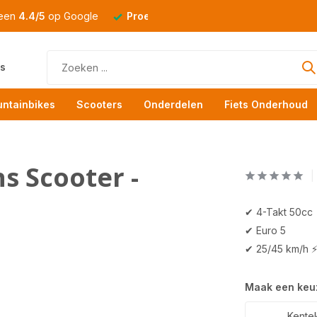
 een
4.4/5
op Google
Proefrit
altijd mogelijk
s
ntainbikes
Scooters
Onderdelen
Fiets Onderhoud
s Scooter -
✔ 4-Takt 50cc
✔ Euro 5
✔ 25/45 km/h 
Maak een keu
Kentek