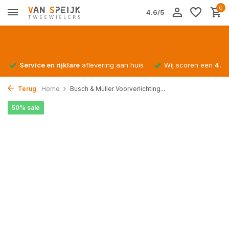
0
4.6/5
Service en rijklare
aflevering aan huis
Wij scoren een
4.4/
Terug
Home
Busch & Muller Voorverlichting...
50% sale