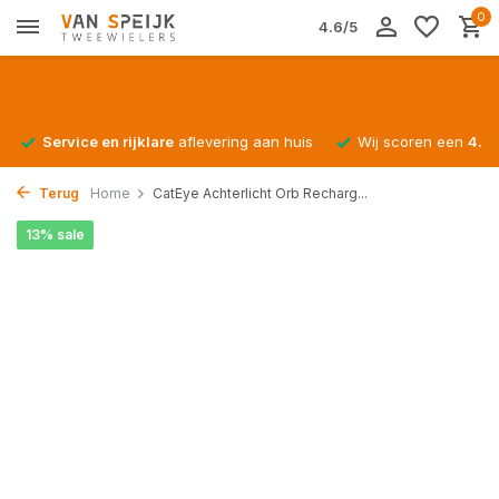
0
4.6/5
Service en rijklare
aflevering aan huis
Wij scoren een
4.4/
Terug
Home
CatEye Achterlicht Orb Recharg...
13% sale