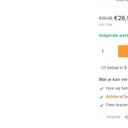
€26,
€29,95
Incl. btw
Volgende werk
Of betaal in
3
Wat je kan ve
Hoe wij fie
Achteraf
be
Fiets lease
Vergelijk