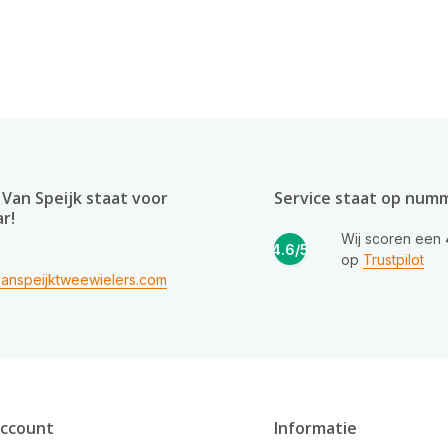
Van Speijk staat voor
Service staat op num
ar!
Wij scoren een
4.6/5
op
Trustpilot
anspeijktweewielers.com
account
Informatie