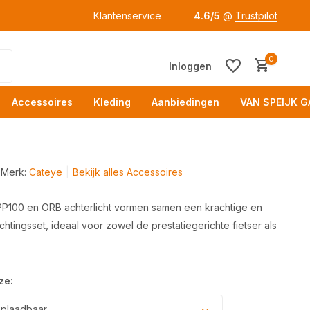
Klantenservice
4.6/5
@
Trustpilot
0
Inloggen
Accessoires
Kleding
Aanbiedingen
VAN SPEIJK G
Merk:
Cateye
Bekijk alles Accessoires
100 en ORB achterlicht vormen samen een krachtige en
ichtingsset, ideaal voor zowel de prestatiegerichte fietser als
Acc
ze:
plaadbaar