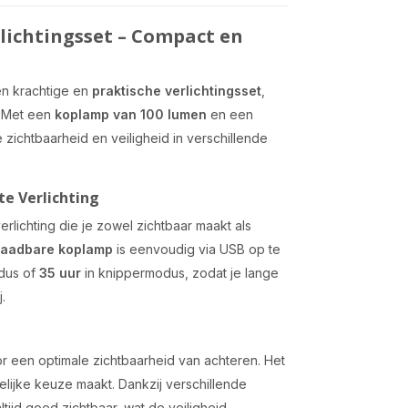
lichtingsset – Compact en
n krachtige en
praktische verlichtingsset
,
. Met een
koplamp van 100 lumen
en een
ichtbaarheid en veiligheid in verschillende
e Verlichting
rlichting die je zowel zichtbaar maakt als
laadbare koplamp
is eenvoudig via USB op te
dus of
35 uur
in knippermodus, zodat je lange
.
r een optimale zichtbaarheid van achteren. Het
delijke keuze maakt. Dankzij verschillende
ltijd goed zichtbaar, wat de veiligheid