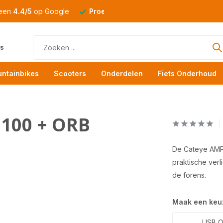
 een
4.4/5
op Google
Proefrit
altijd mogelijk
s
ntainbikes
Scooters
Onderdelen
Fiets Onderhoud
100 + ORB
De Cateye AMPP
praktische verl
de forens.
Maak een keu
USB O