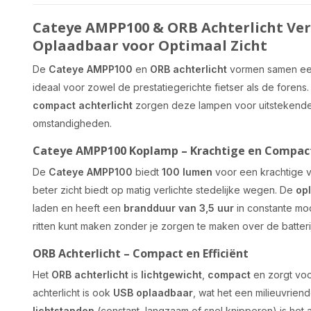
Cateye AMPP100 & ORB Achterlicht Ver
Oplaadbaar voor Optimaal Zicht
De
Cateye AMPP100
en
ORB achterlicht
vormen samen ee
ideaal voor zowel de prestatiegerichte fietser als de forens
compact achterlicht
zorgen deze lampen voor uitstekende z
omstandigheden.
Cateye AMPP100 Koplamp – Krachtige en Compact
De
Cateye AMPP100
biedt
100 lumen
voor een krachtige ve
beter zicht biedt op matig verlichte stedelijke wegen. De
op
laden en heeft een
brandduur van 3,5 uur
in constante mo
ritten kunt maken zonder je zorgen te maken over de batterij
ORB Achterlicht – Compact en Efficiënt
Het
ORB achterlicht
is
lichtgewicht
,
compact
en zorgt voo
achterlicht is ook
USB oplaadbaar
, wat het een milieuvrien
lichtstanden
(constant, langzaam of snel knipperen) is het a