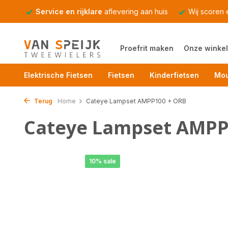
Service en rijklare
aflevering aan huis
Wij scoren
Proefrit maken
Onze winkel
Elektrische Fietsen
Fietsen
Kinderfietsen
Mou
Terug
Home
Cateye Lampset AMPP100 + ORB
Cateye Lampset AMPP
10% sale