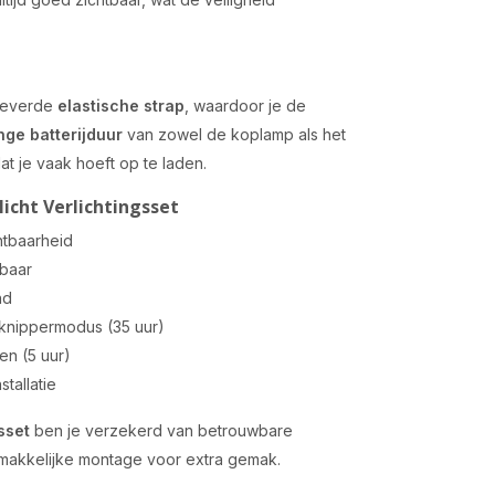
eleverde
elastische strap
, waardoor je de
nge batterijduur
van zowel de koplamp als het
at je vaak hoeft op te laden.
cht Verlichtingsset
htbaarheid
tbaar
nd
 knippermodus (35 uur)
en (5 uur)
tallatie
sset
ben je verzekerd van betrouwbare
 gemakkelijke montage voor extra gemak.