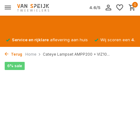
0
4.6/5
Service en rijklare
aflevering aan huis
Wij scoren een
4.4/
Terug
Home
Cateye Lampset AMPP200 + VIZ10...
6% sale