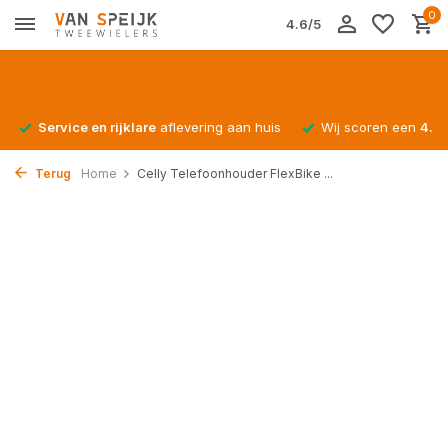
0
4.6/5
Service en rijklare
aflevering aan huis
Wij scoren een
4.4/
Terug
Home
Celly Telefoonhouder FlexBike ...