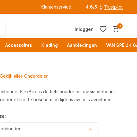
Klantenservice
4.6/5
@
Trustpilot
0
Inloggen
Accessoires
Kleding
Aanbiedingen
VAN SPEIJK G
Bekijk alles Onderdelen
oonhouder FlexBike is de fiets houder om uw smartphone
dder of stof te beschermen tijdens uw fiets avonturen.
Acc
ze:
oonhouder