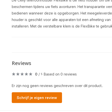
De Celly telefoonhouder FlexBike is de fiets houder om uw
beschermen tijdens uw fiets avonturen. Het transparante ve
bedienen wanneer deze is opgeborgen. Het meegeleverde s
houder is geschikt voor alle apparaten tot een afmeting va
installeren. Met de verstelbare klem is de FlexBike te gebrui
Reviews
0
/
Based on 0 reviews
5
Er zijn nog geen reviews geschreven over dit product..
Schrijf je eigen review