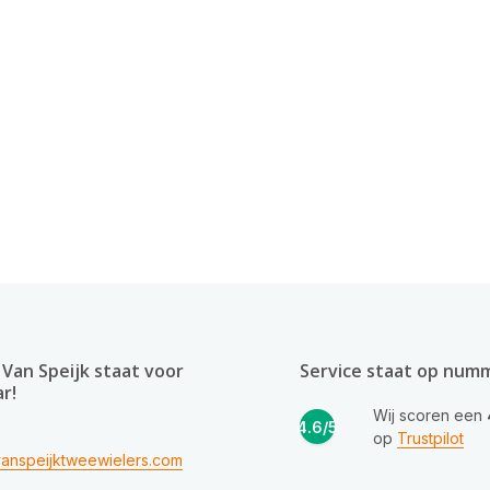
Van Speijk staat voor
Service staat op num
ar!
Wij scoren een
4.6/5
op
Trustpilot
anspeijktweewielers.com