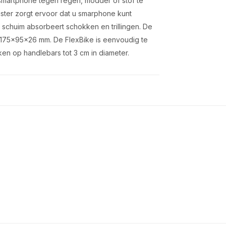
 smartphone tegen regen, modder of stof te
nster zorgt ervoor dat u smarphone kunt
chuim absorbeert schokken en trillingen. De
n 175x95x26 mm. De FlexBike is eenvoudig te
ken op handlebars tot 3 cm in diameter.