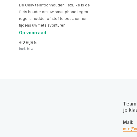
De Celly telefoonhouder FlexBike is de
fiets houder om uw smartphone tegen
regen, modder of stof te beschermen
tijdens uw fiets avonturen.
Op voorraad
€29,95
Incl. btw
Team 
je kla
Mail:
info@v