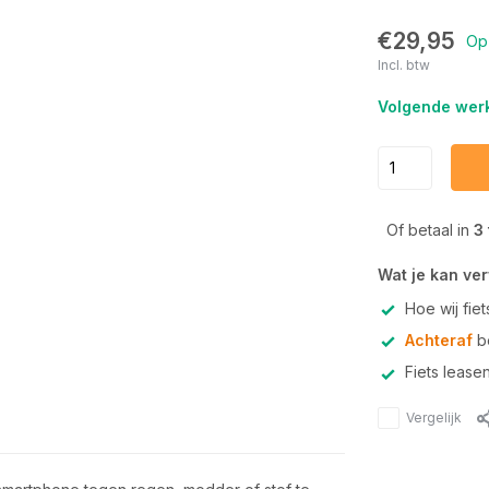
€29,95
Op
Incl. btw
Volgende werk
Of betaal in
3
Wat je kan ve
Hoe wij fie
Achteraf
be
Fiets lease
Vergelijk