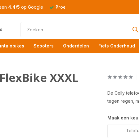
 een
4.4/5
op Google
Proefrit
altijd mogelijk
s
ntainbikes
Scooters
Onderdelen
Fiets Onderhoud
 FlexBike XXXL
De Celly telef
tegen regen, mo
Maak een keu
Telef