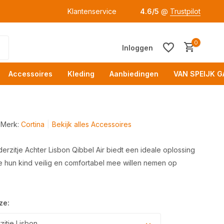
Klantenservice
4.6/5
@
Trustpilot
0
Inloggen
Accessoires
Kleding
Aanbiedingen
VAN SPEIJK G
Merk:
Cortina
Bekijk alles Accessoires
derzitje Achter Lisbon Qibbel Air biedt een ideale oplossing
e hun kind veilig en comfortabel mee willen nemen op
Acc
ze:
zitje Lisbon