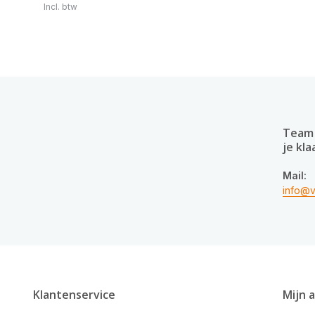
Incl. btw
Team 
je kla
Mail:
info@v
Klantenservice
Mijn 