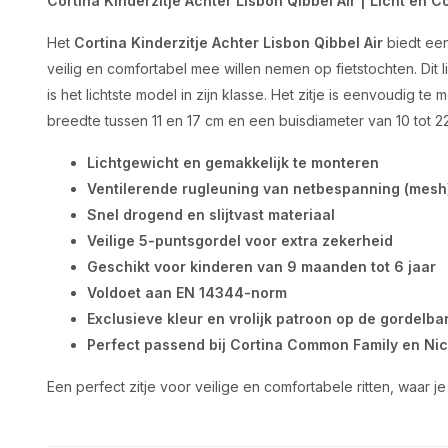
Cortina Kinderzitje Achter Lisbon Qibbel Air | Licht en 
Het
Cortina Kinderzitje Achter Lisbon Qibbel Air
biedt een
veilig en comfortabel mee willen nemen op fietstochten. Dit l
is het lichtste model in zijn klasse. Het zitje is eenvoudig 
breedte tussen 11 en 17 cm en een buisdiameter van 10 tot 2
Lichtgewicht en gemakkelijk te monteren
Ventilerende rugleuning van netbespanning (mesh
Snel drogend en slijtvast materiaal
Veilige 5-puntsgordel voor extra zekerheid
Geschikt voor kinderen van 9 maanden tot 6 jaar
Voldoet aan EN 14344-norm
Exclusieve kleur en vrolijk patroon op de gordelba
Perfect passend bij Cortina Common Family en Nic
Een perfect zitje voor veilige en comfortabele ritten, waar je 