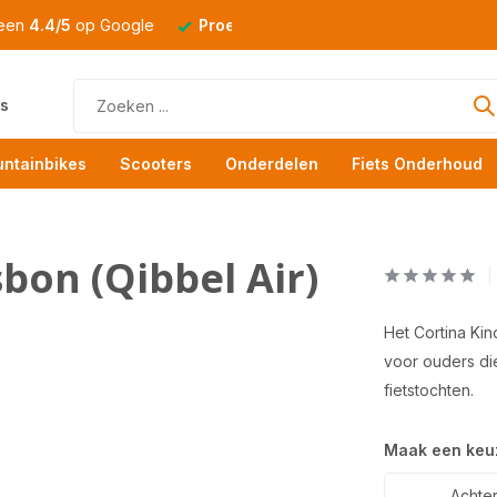
 een
4.4/5
op Google
Proefrit
altijd mogelijk
s
ntainbikes
Scooters
Onderdelen
Fiets Onderhoud
sbon (Qibbel Air)
Het Cortina Kin
voor ouders di
fietstochten.
Maak een keu
Achter