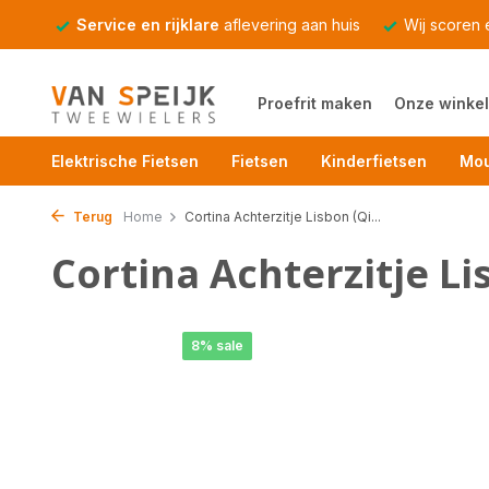
Service en rijklare
aflevering aan huis
Wij scoren
Proefrit maken
Onze winkel
Elektrische Fietsen
Fietsen
Kinderfietsen
Mou
Terug
Home
Cortina Achterzitje Lisbon (Qi...
Cortina Achterzitje Li
8% sale