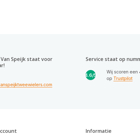
Van Speijk staat voor
Service staat op num
ar!
Wij scoren een
4.6/5
op
Trustpilot
anspeijktweewielers.com
account
Informatie