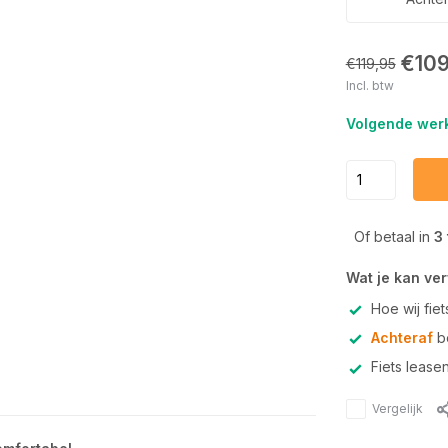
€109
€119,95
Incl. btw
Volgende werk
Of betaal in
3
Wat je kan ve
Hoe wij fie
Achteraf
be
Fiets lease
Vergelijk