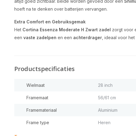
altijd goed zichtbaar. Beide worden gevoed door een
Shim
hoeft na te denken over batterijen vervangen.
Extra Comfort en Gebruiksgemak
Het
Cortina Essenza Moderate H Zwart zadel
zorgt voor ex
een
vaste zadelpen
en een
achterdrager
, ideaal voor he
Productspecificaties
Wielmaat
28 inch
Framemaat
56/61 cm
Framemateriaal
Aluminium
Frame type
Heren