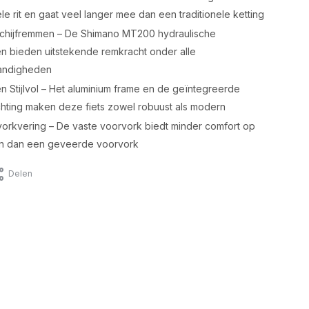
ele rit en gaat veel langer mee dan een traditionele ketting
Schijfremmen – De Shimano MT200 hydraulische
n bieden uitstekende remkracht onder alle
andigheden
 Stijlvol – Het aluminium frame en de geïntegreerde
chting maken deze fiets zowel robuust als modern
orkvering – De vaste voorvork biedt minder comfort op
 dan een geveerde voorvork
Delen