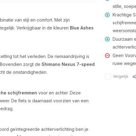
stille, soep
Krachtige 
natie van stijl en comfort. Met zijn
schijfremme
egelijk. Verkrijgbaar in de kleuren
Blue Ashes
weersomst
Duurzaam en
achterverli
Geen Voorv
ting tot het verleden. De riemaandrijving is
ruwe wegen
. Bovendien zorgt de
Shimano Nexus 7-speed
acht de omstandigheden.
Vergelijk
che schijfremmen
voor en achter. Deze
weer. De fiets is daarnaast voorzien van een
jgedrag.
bord geïntegreerde achterverlichting ben je