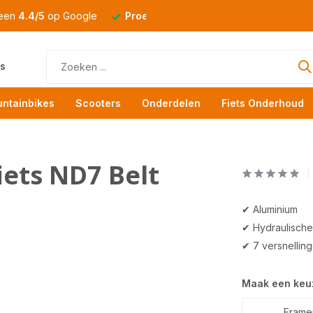
 een
4.4/5
op Google
Proefrit
altijd mogelijk
s
ntainbikes
Scooters
Onderdelen
Fiets Onderhoud
ets ND7 Belt
✔ Aluminium
✔ Hydraulische
✔ 7 versnellin
Maak een keu
Framem