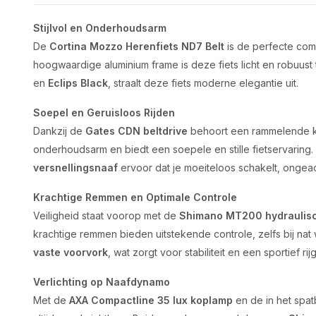
Stijlvol en Onderhoudsarm
De
Cortina Mozzo Herenfiets ND7 Belt
is de perfecte combi
hoogwaardige aluminium frame is deze fiets licht en robuust t
en
Eclips Black
, straalt deze fiets moderne elegantie uit.
Soepel en Geruisloos Rijden
Dankzij de
Gates CDN beltdrive
behoort een rammelende ket
onderhoudsarm en biedt een soepele en stille fietservaring
versnellingsnaaf
ervoor dat je moeiteloos schakelt, onge
Krachtige Remmen en Optimale Controle
Veiligheid staat voorop met de
Shimano MT200 hydraulis
krachtige remmen bieden uitstekende controle, zelfs bij nat 
vaste voorvork
, wat zorgt voor stabiliteit en een sportief ri
Verlichting op Naafdynamo
Met de
AXA Compactline 35 lux koplamp
en de in het spat