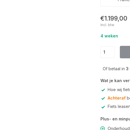
€1.199,00
Incl. btw
4 weken
Of betaal in
3
Wat je kan ve
Hoe wij fie
Achteraf
be
Fiets lease
Plus- en minp
Onderhouds