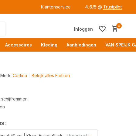
Klantenservice
4.6/5
@
Trustpilot
0
Inloggen
Accessoires
Kleding
Aanbiedingen
VAN SPEIJK G
Merk:
Cortina
Bekijk alles Fietsen
 schijfremmen
Acc
gen
ze:
aat: 61 cm | Kleur: Eclips Black
- Uitverkocht