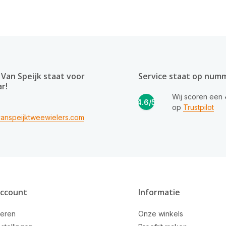
Van Speijk staat voor
Service staat op num
ar!
Wij scoren een
4.6/5
op
Trustpilot
anspeijktweewielers.com
account
Informatie
reren
Onze winkels