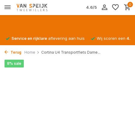
0
4.6/5
Service en rijklare
aflevering aan huis
Wij scoren een
4.4/
Terug
Home
Cortina U4 Transportfiets Dame...
8% sale