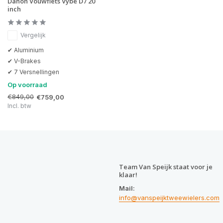
Dahon Vouwfiets Vybe D7 20
inch
Vergelijk
✔ Aluminium
✔ V-Brakes
✔ 7 Versnellingen
Op voorraad
€849,00
€759,00
Incl. btw
Team Van Speijk staat voor je
klaar!
Mail:
info@vanspeijktweewielers.com