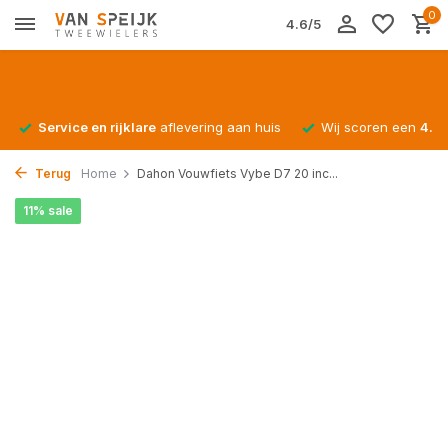
0
4.6/5
Service en rijklare
aflevering aan huis
Wij scoren een
4.4/
Terug
Home
Dahon Vouwfiets Vybe D7 20 inc...
11% sale