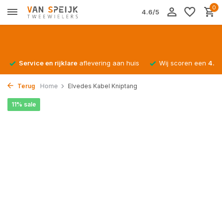
0
4.6/5
Service en rijklare
aflevering aan huis
Wij scoren een
4.4/
Terug
Home
Elvedes Kabel Kniptang
11% sale