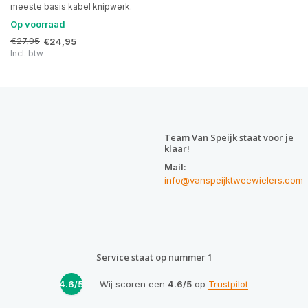
meeste basis kabel knipwerk.
Op voorraad
€27,95
€24,95
Incl. btw
Team Van Speijk staat voor je
klaar!
Mail:
info@vanspeijktweewielers.com
Service staat op nummer 1
4.6/5
Wij scoren een
4.6/5
op
Trustpilot