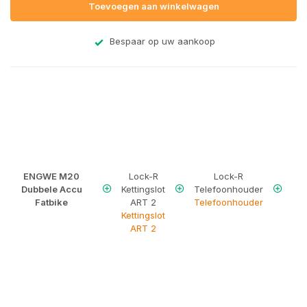
Toevoegen aan winkelwagen
Bespaar op uw aankoop
ENGWE M20
Lock-R
Lock-R
Opt
Dubbele Accu
Kettingslot
Telefoonhouder
G
Fatbike
ART 2
Telefoonhouder
Tra
Kettingslot
- T
ART 2
Ob
Loc
G
Tra
T