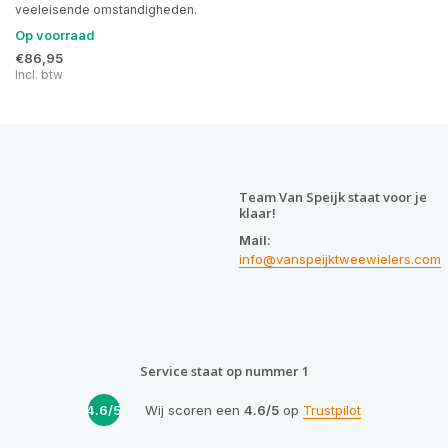
veeleisende omstandigheden.
Op voorraad
€86,95
Incl. btw
Team Van Speijk staat voor je
klaar!
Mail:
info@vanspeijktweewielers.com
Service staat op nummer 1
4.6/5
Wij scoren een
4.6/5
op
Trustpilot