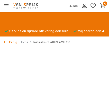
0
4.6/5
Service en rijklare
aflevering aan huis
Wij scoren een
4.4/
Terug
Home
Insteekslot ABUS ACH 2.0