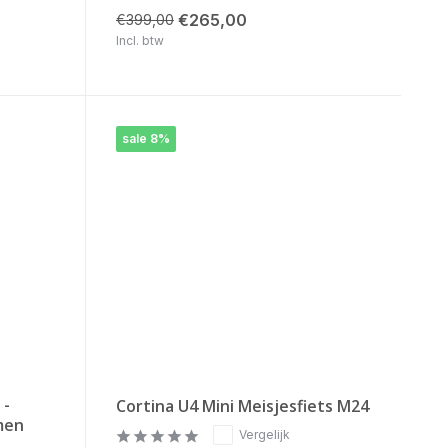
€265,00
€399,00
Incl. btw
sale 8%
 -
Cortina U4 Mini Meisjesfiets M24
men
Vergelijk