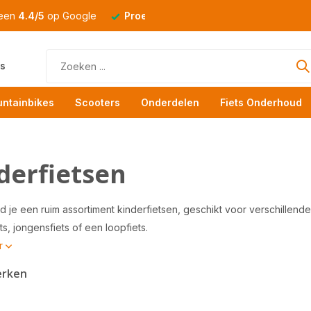
 een
4.4/5
op Google
Proefrit
altijd mogelijk
s
ntainbikes
Scooters
Onderdelen
Fiets Onderhoud
derfietsen
nd je een ruim assortiment kinderfietsen, geschikt voor verschillende
ts, jongensfiets of een loopfiets.
r
erken