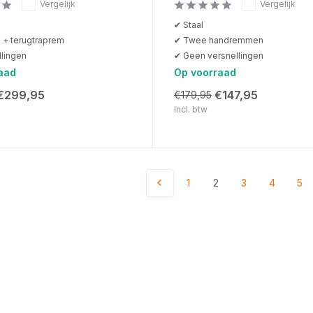
Vergelijk
Vergelijk
✔ Staal
+ terugtraprem
✔ Twee handremmen
llingen
✔ Geen versnellingen
aad
Op voorraad
€299,95
€147,95
€179,95
Incl. btw
1
2
3
4
5