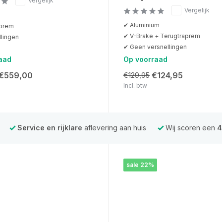
Vergelijk
Vergelijk
✔ Aluminium
aprem
✔ V-Brake + Terugtraprem
llingen
✔ Geen versnellingen
aad
Op voorraad
€559,00
€124,95
€129,95
Incl. btw
Service en rijklare
aflevering aan huis
Wij scoren een
4
sale 22%