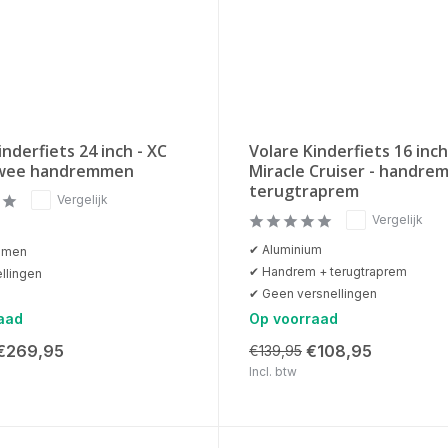
inderfiets 24 inch - XC
Volare Kinderfiets 16 inch
twee handremmen
Miracle Cruiser - handrem
terugtraprem
Vergelijk
Vergelijk
✔ Aluminium
mmen
✔ Handrem + terugtraprem
llingen
✔ Geen versnellingen
aad
Op voorraad
€269,95
€108,95
€139,95
Incl. btw