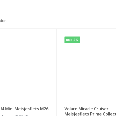
cten
sale 4%
U4 Mini Meisjesfiets M26
Volare Miracle Cruiser
Meisjesfiets Prime Collec