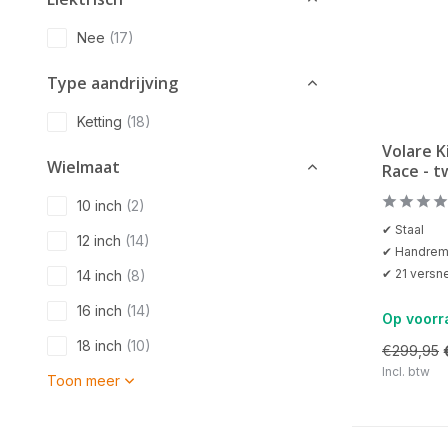
Nee
(17)
Type aandrijving
Ketting
(18)
Volare K
Wielmaat
Race - 
10 inch
(2)
✔ Staal
12 inch
(14)
✔ Handre
✔ 21 versne
14 inch
(8)
16 inch
(14)
Op voorr
18 inch
(10)
€299,95
Incl. btw
Toon meer