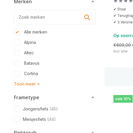
Merken
✔ Staal
✔ Terugtr
✔ 3 Versne
Alle merken
Op voorr
Alpina
€609,00
Incl. btw
Altec
Batavus
Cortina
Toon meer
Frametype
sale 10%
Jongensfiets
(45)
Meisjesfiets
(44)
Elektrisch