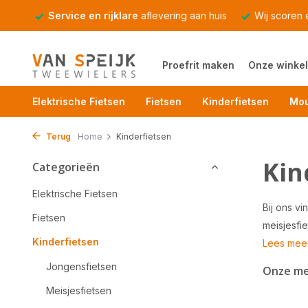
Service en rijklare
aflevering aan huis
Wij scoren
Proefrit maken
Onze winkel
Elektrische Fietsen
Fietsen
Kinderfietsen
Mou
Terug
Home
Kinderfietsen
Kin
Categorieën
Elektrische Fietsen
Bij ons vi
Fietsen
meisjesfie
Kinderfietsen
Lees mee
Jongensfietsen
Onze m
Meisjesfietsen