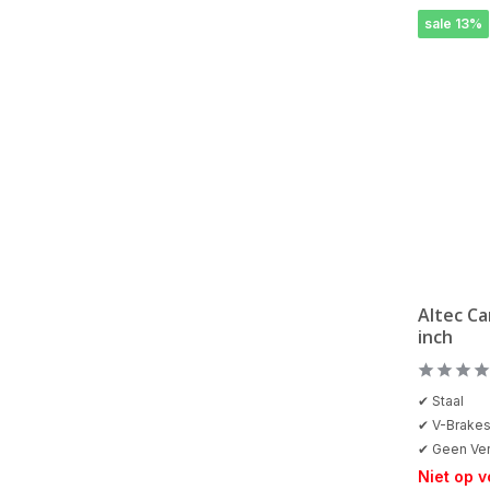
sale 13%
Altec Ca
inch
✔ Staal
✔ V-Brakes
✔ Geen Ver
Niet op 