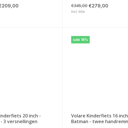
€209,00
€279,00
€345,00
Incl. btw
sale 18%
inderfiets 20 inch -
Volare Kinderfiets 16 inch
- 3 versnellingen
Batman - twee handrem