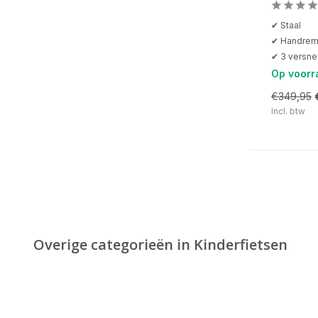
✔ Staal
✔ Handrem 
✔ 3 versne
Op voorr
€349,95
Incl. btw
Overige categorieën in Kinderfietsen