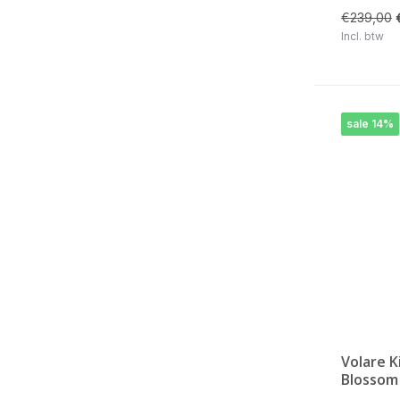
€239,00
Incl. btw
sale 14%
Volare K
Blossom 