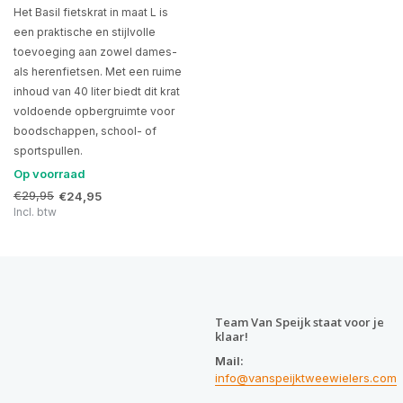
Het Basil fietskrat in maat L is
een praktische en stijlvolle
toevoeging aan zowel dames-
als herenfietsen. Met een ruime
inhoud van 40 liter biedt dit krat
voldoende opbergruimte voor
boodschappen, school- of
sportspullen.
Op voorraad
€29,95
€24,95
Incl. btw
Team Van Speijk staat voor je
klaar!
Mail:
info@vanspeijktweewielers.com