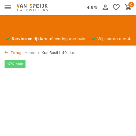
0
4.6/5
Service en rijklare
aflevering aan huis
Wij scoren een
4.4/
Terug
Home
Krat Basil L 40 Liter
17% sale