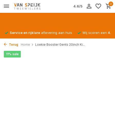
0
4.6/5
Service en rijklare
aflevering aan huis
Wij scoren een
4.4/
Terug
Home
Loekie Booster Gents 20inch Ki...
11% sale