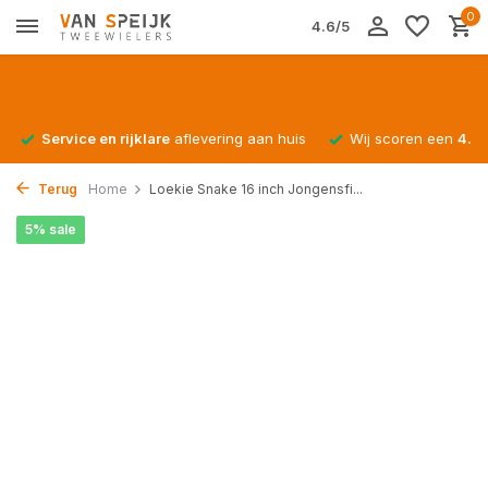
0
4.6/5
Service en rijklare
aflevering aan huis
Wij scoren een
4.4/
Terug
Home
Loekie Snake 16 inch Jongensfi...
5% sale