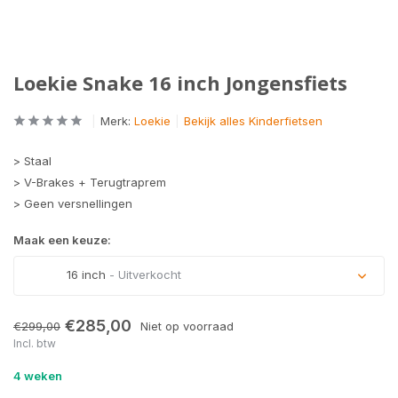
Loekie Snake 16 inch Jongensfiets
Merk:
Loekie
Bekijk alles Kinderfietsen
> Staal
> V-Brakes + Terugtraprem
> Geen versnellingen
Maak een keuze:
16 inch
- Uitverkocht
Uitverkocht
€285,00
€299,00
Niet op voorraad
Incl. btw
4 weken