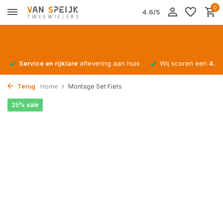
0
4.6/5
Service en rijklare
aflevering aan huis
Wij scoren een
4.4/
Terug
Home
Montage Set Fiets
25% sale