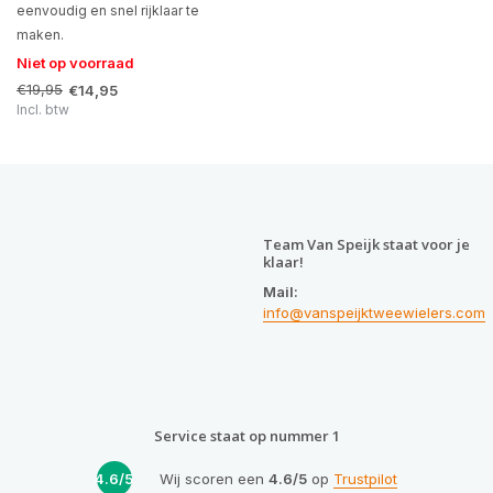
eenvoudig en snel rijklaar te
maken.
Niet op voorraad
€19,95
€14,95
Incl. btw
Team Van Speijk staat voor je
klaar!
Mail:
info@vanspeijktweewielers.com
Service staat op nummer 1
4.6/5
Wij scoren een
4.6/5
op
Trustpilot