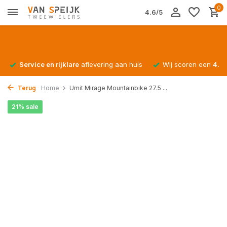
0
4.6/5
Service en rijklare
aflevering aan huis
Wij scoren een
4.4/
Terug
Home
Umit Mirage Mountainbike 27.5 ...
21% sale