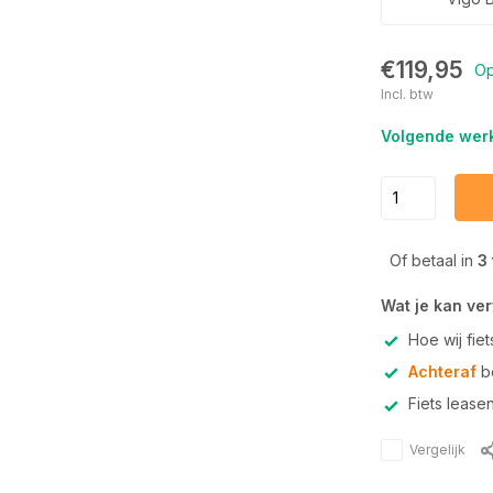
€119,95
Op
Incl. btw
Volgende werk
Of betaal in
3
Wat je kan ve
Hoe wij fie
Achteraf
be
Fiets lease
Vergelijk