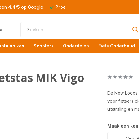
 een
4.4/5
op Google
Proefrit
altijd mogelijk
s
ntainbikes
Scooters
Onderdelen
Fiets Onderhoud
etstas MIK Vigo
De New Looxs D
voor fietsers 
uitstraling en 
Maak een keu
Vigo B