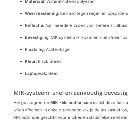
Materiaal:
Waterafstotend polyester
Weersbestendig:
Bestand tegen regen en opspatten
Reflectie:
Aan meerdere zijden voor betere zichtbaar
Bevestiging:
MIK‑systeem (klikbaar en snel afneemba
Plaatsing:
Achterdrager
Kleur:
Black Green
Laptopvak:
Geen
MIK‑systeem: snel en eenvoudig bevesti
Het geïntegreerde
MIK‑klikmechanisme
maakt deze fietstas
willen afnemen. In enkele seconden klik je de tas vast of lo
MIK bijzonder geschikt voor e‑bikes en stadsfietsen met ee