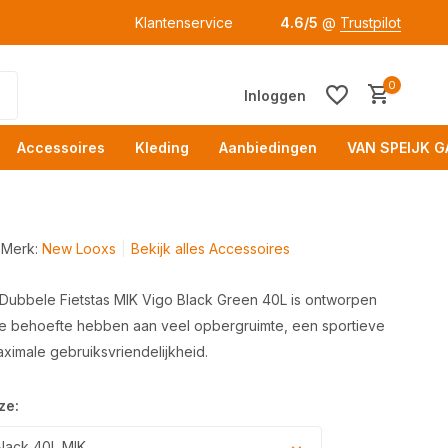
Klantenservice
4.6/5
@
Trustpilot
0
Inloggen
Accessoires
Kleding
Aanbiedingen
VAN SPEIJK G
Merk:
New Looxs
Bekijk alles Accessoires
ubbele Fietstas MIK Vigo Black Green 40L is ontworpen
die behoefte hebben aan veel opbergruimte, een sportieve
Acc
maximale gebruiksvriendelijkheid.
ze:
lack 40L MIK