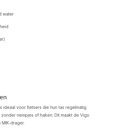
d water
heid
ar)
gen
 ideaal voor fietsers die hun tas regelmatig
s, zonder riempjes of haken. Dit maakt de Vigo
n MIK‑drager.