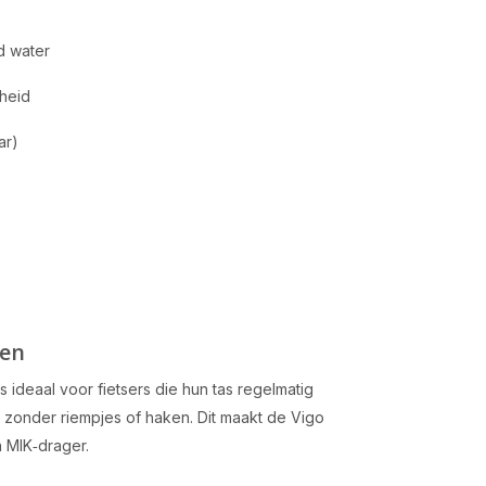
d water
heid
ar)
gen
 ideaal voor fietsers die hun tas regelmatig
s, zonder riempjes of haken. Dit maakt de Vigo
n MIK‑drager.