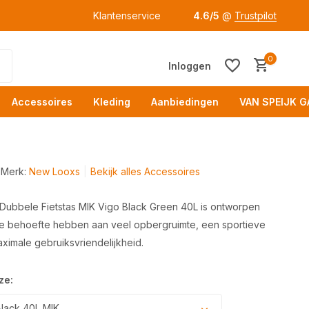
Klantenservice
4.6/5
@
Trustpilot
0
Inloggen
Accessoires
Kleding
Aanbiedingen
VAN SPEIJK G
Merk:
New Looxs
Bekijk alles Accessoires
ubbele Fietstas MIK Vigo Black Green 40L is ontworpen
die behoefte hebben aan veel opbergruimte, een sportieve
Acc
maximale gebruiksvriendelijkheid.
ze:
lack 40L MIK