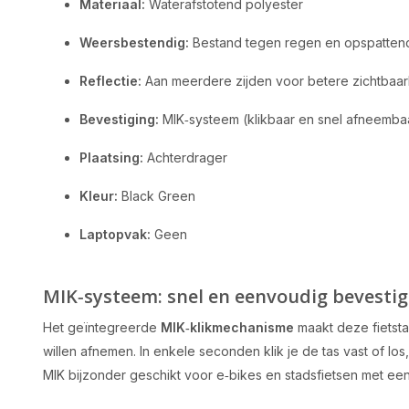
Materiaal:
Waterafstotend polyester
Weersbestendig:
Bestand tegen regen en opspatten
Reflectie:
Aan meerdere zijden voor betere zichtbaar
Bevestiging:
MIK‑systeem (klikbaar en snel afneemba
Plaatsing:
Achterdrager
Kleur:
Black Green
Laptopvak:
Geen
MIK‑systeem: snel en eenvoudig bevesti
Het geïntegreerde
MIK‑klikmechanisme
maakt deze fietstas
willen afnemen. In enkele seconden klik je de tas vast of lo
MIK bijzonder geschikt voor e‑bikes en stadsfietsen met ee