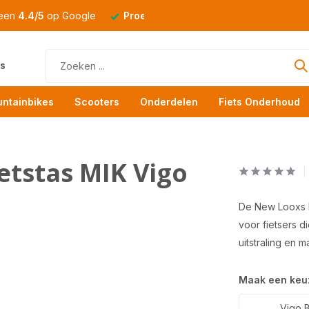
 een
4.4/5
op Google
Proefrit
altijd mogelijk
s
ntainbikes
Scooters
Onderdelen
Fiets Onderhoud
etstas MIK Vigo
De New Looxs D
voor fietsers 
uitstraling en 
Maak een keu
Vigo B