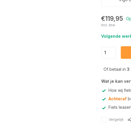
€119,95
Op
Incl. btw
Volgende werk
Of betaal in
3
Wat je kan ve
Hoe wij fie
Achteraf
be
Fiets lease
Vergelijk