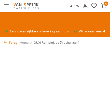
0
4.6/5
Service en rijklare
aflevering aan huis
Wij scoren een
4.4/
Terug
Home
OUXI Remblokjes (Mechanisch)