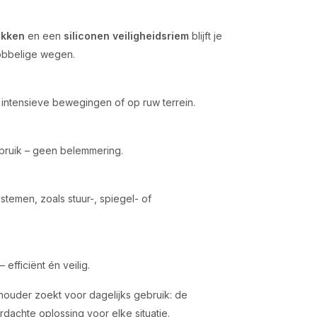
ukken
en een
siliconen veiligheidsriem
blijft je
hobbelige wegen.
s intensieve bewegingen of op ruw terrein.
ebruik – geen belemmering.
temen, zoals stuur-, spiegel- of
– efficiënt én veilig.
houder zoekt voor dagelijks gebruik: de
rdachte oplossing voor elke situatie.