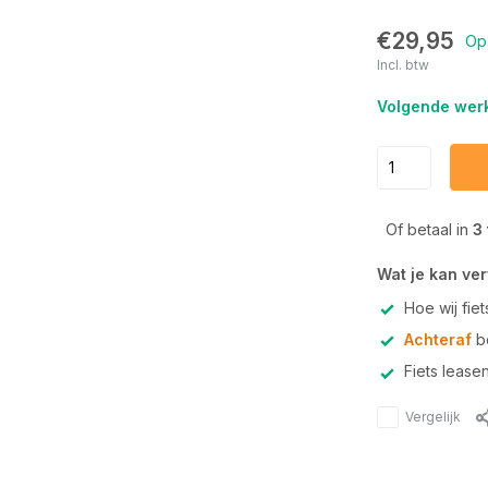
€29,95
Op
Incl. btw
Volgende werk
Of betaal in
3
Wat je kan ve
Hoe wij fie
Achteraf
be
Fiets lease
Vergelijk