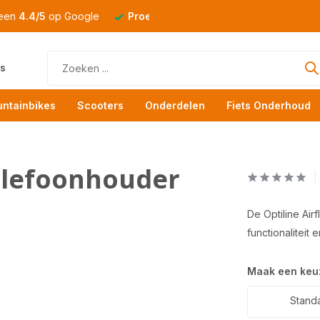
 een
4.4/5
op Google
Proefrit
altijd mogelijk
s
ntainbikes
Scooters
Onderdelen
Fiets Onderhoud
Telefoonhouder
De Optiline Air
functionaliteit 
Maak een keu
Stand