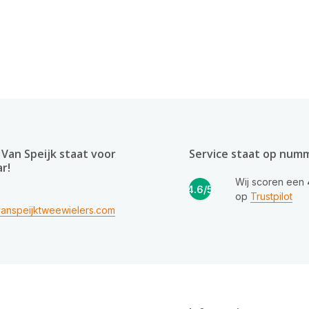
Van Speijk staat voor
Service staat op num
ar!
Wij scoren een
4.6/5
op
Trustpilot
anspeijktweewielers.com