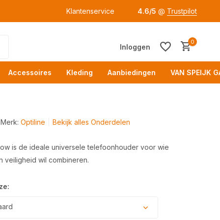
Klantenservice
4.6/5
@
Trustpilot
0
Inloggen
Accessoires
Kleding
Aanbiedingen
VAN SPEIJK G
Merk:
Optiline
Bekijk alles Onderdelen
flow is de ideale universele telefoonhouder voor wie
en veiligheid wil combineren.
Acc
ze:
aard