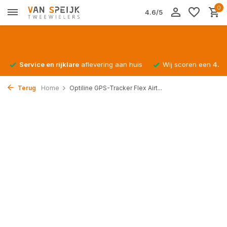
0
4.6/5
Service en rijklare
aflevering aan huis
Wij scoren een
4.4/
Terug
Home
Optiline GPS-Tracker Flex Airt...