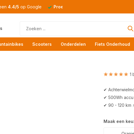
 een
4.4/5
op Google
Proefrit
altijd mogelijk
s
ntainbikes
Scooters
Onderdelen
Fiets Onderhoud
1 
✔ Achterwielmo
✔ 500Wh accu
✔ 90 - 120 km 
Maak een keu
Oranj