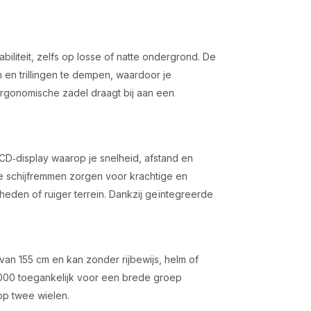
iliteit, zelfs op losse of natte ondergrond. De
en trillingen te dempen, waardoor je
ergonomische zadel draagt bij aan een
D‑display waarop je snelheid, afstand en
he schijfremmen zorgen voor krachtige en
heden of ruiger terrein. Dankzij geïntegreerde
van 155 cm en kan zonder rijbewijs, helm of
2000 toegankelijk voor een brede groep
op twee wielen.