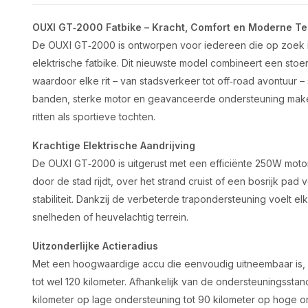
OUXI GT‑2000 Fatbike – Kracht, Comfort en Moderne T
De OUXI GT‑2000 is ontworpen voor iedereen die op zoek is
elektrische fatbike. Dit nieuwste model combineert een sto
waardoor elke rit – van stadsverkeer tot off‑road avontuur 
banden, sterke motor en geavanceerde ondersteuning maken
ritten als sportieve tochten.
Krachtige Elektrische Aandrijving
De OUXI GT‑2000 is uitgerust met een efficiënte 250W motor 
door de stad rijdt, over het strand cruist of een bosrijk pad 
stabiliteit. Dankzij de verbeterde trapondersteuning voelt elke 
snelheden of heuvelachtig terrein.
Uitzonderlijke Actieradius
Met een hoogwaardige accu die eenvoudig uitneembaar is, 
tot wel 120 kilometer. Afhankelijk van de ondersteuningssta
kilometer op lage ondersteuning tot 90 kilometer op hoge o