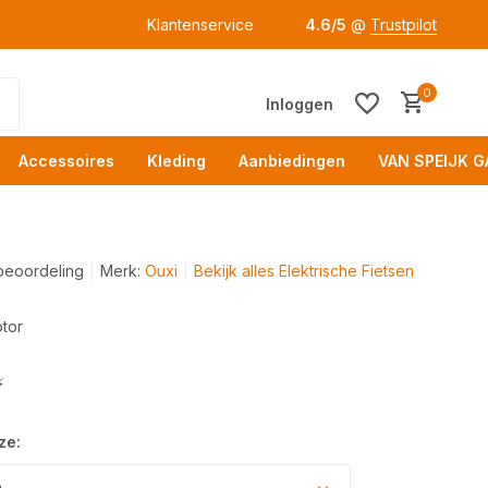
Klantenservice
4.6/5
@
Trustpilot
0
Inloggen
Accessoires
Kleding
Aanbiedingen
VAN SPEIJK G
beoordeling
Merk:
Ouxi
Bekijk alles Elektrische Fietsen
tor
Acc
⚡
ze:
e