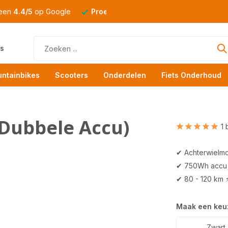
 een
4.4/5
op Google
Proefrit
altijd mogelijk
s
ntainbikes
Scooters
Onderdelen
Fiets Onderhoud
(Dubbele Accu)
1 
✔ Achterwielmo
✔ 750Wh accu
✔ 80 - 120 km 
Maak een keu
Zwart