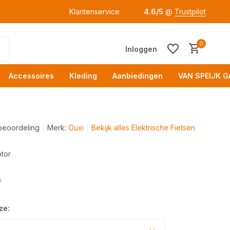
Klantenservice
4.6/5
@
Trustpilot
0
Inloggen
Accessoires
Kleding
Aanbiedingen
VAN SPEIJK G
beoordeling
Merk:
Ouxi
Bekijk alles Elektrische Fietsen
tor
Acc
⚡
ze: