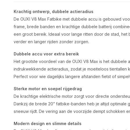
Krachtig ontwerp, dubbele actieradius
De OUXI V8 Max Fatbike met dubbele accu is gebouwd voor 
frame, brede banden en krachtige dubbele batterij combinee
een groot bereik. Ideaal voor lange ritten door de stad, het 
verder en langer rijden zonder zorgen.
Dubbele accu voor extra bereik
Het grootste voordeel van de OUXI V8 Max is het dubbele 
indrukwekkende actieradius, zodat je moeiteloos tientallen k
Perfect voor wie dagelijks langere afstanden fietst of simpel
Sterke motor en soepel rijgedrag
De krachtige elektrische motor zorgt voor directe ondersteuni
Dankzij de brede 20” fatbike-banden heb je altijd optimale grip
sneeuw rijdt. De vering aan de voorzijde dempt schokken en
Modern design en slimme details