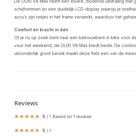
De OUXI V8 Max heeft een stoere, moderne uitstraling met g
schijfremmen en een duidelijk LCD-display waarop je snelhei
accu’s zijn netjes in het frame verwerkt, waardoor het geheel 
Comfort en kracht in één
Of je nu op zoek bent naar een betrouwbare e-bike voor dage
voor het weekend, de OUXI V8 Max biedt beide. De combin
uitzonderlijk groot bereik maakt deze fiets een van de meest
Reviews
5
/
Based on 1 reviews
5
5
/
5