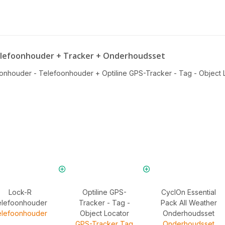
 Telefoonhouder + Tracker + Onderhoudsset
oonhouder - Telefoonhouder
+
Optiline GPS-Tracker - Tag - Object
Lock-R
Optiline GPS-
CyclOn Essential
elefoonhouder
Tracker - Tag -
Pack All Weather
elefoonhouder
Object Locator
Onderhoudsset
GPS-Tracker Tag
Onderhoudsset