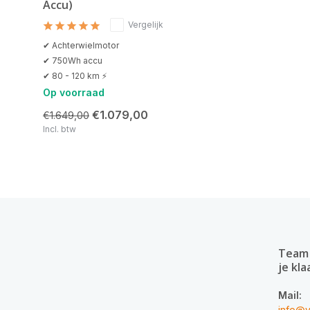
Accu)
Vergelijk
✔ Achterwielmotor
✔ 750Wh accu
✔ 80 - 120 km ⚡
Op voorraad
€1.079,00
€1.649,00
Incl. btw
Team 
je kla
Mail:
info@v