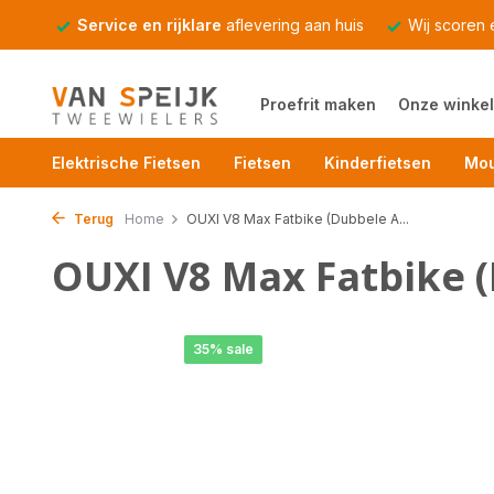
Service en rijklare
aflevering aan huis
Wij scoren
Proefrit maken
Onze winkel
Elektrische Fietsen
Fietsen
Kinderfietsen
Mou
Terug
Home
OUXI V8 Max Fatbike (Dubbele A...
OUXI V8 Max Fatbike 
35% sale