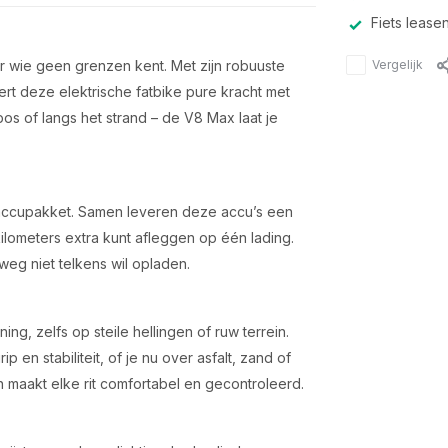
Fiets lease
Vergelijk
wie geen grenzen kent. Met zijn robuuste
rt deze elektrische fatbike pure kracht met
bos of langs het strand – de V8 Max laat je
accupakket. Samen leveren deze accu’s een
ilometers extra kunt afleggen op één lading.
weg niet telkens wil opladen.
ng, zelfs op steile hellingen of ruw terrein.
 en stabiliteit, of je nu over asfalt, zand of
 maakt elke rit comfortabel en gecontroleerd.