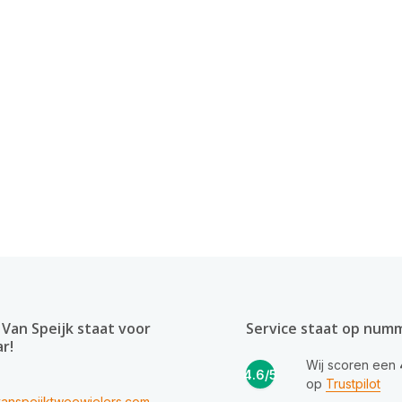
Van Speijk staat voor
Service staat op num
ar!
Wij scoren een
4.6/5
op
Trustpilot
anspeijktweewielers.com