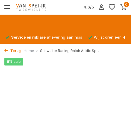
0
4.6/5
Service en rijklare
aflevering aan huis
Wij scoren een
4.4/
Terug
Home
Schwalbe Racing Ralph Addix Sp...
6% sale