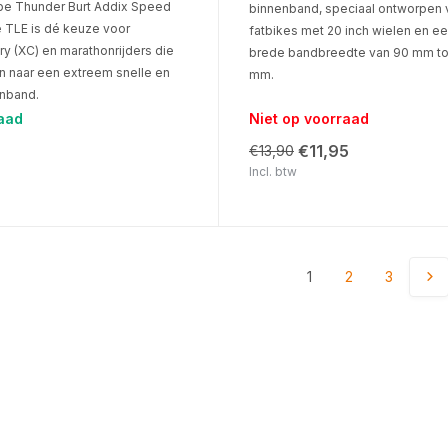
e Thunder Burt Addix Speed
binnenband, speciaal ontworpen 
 TLE is dé keuze voor
fatbikes met 20 inch wielen en ee
y (XC) en marathonrijders die
brede bandbreedte van 90 mm to
jn naar een extreem snelle en
mm.
enband.
aad
Niet op voorraad
€11,95
€13,90
Incl. btw
1
2
3