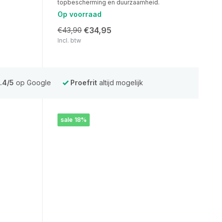
topbescherming en duurzaamheid.
Op voorraad
€34,95
€43,90
Incl. btw
.4/5
op Google
Proefrit
altijd mogelijk
sale 18%