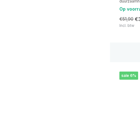
duurzaamhe
Op voorr
€
€51,90
Incl. btw
sale 6%