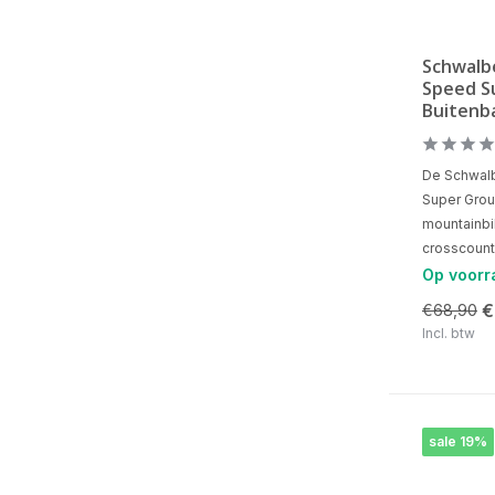
Schwalb
Speed S
Buitenb
De Schwalb
Super Grou
mountainb
crosscountr
Op voorr
€
€68,90
Incl. btw
sale 19%