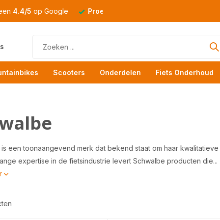
 een
4.4/5
op Google
Proefrit
altijd mogelijk
s
ntainbikes
Scooters
Onderdelen
Fiets Onderhoud
walbe
is een toonaangevend merk dat bekend staat om haar kwalitatieve
ange expertise in de fietsindustrie levert Schwalbe producten die...
r
cten