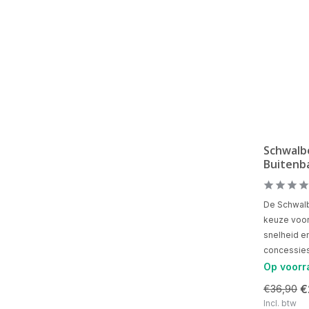
Schwalb
Buitenb
De Schwalb
keuze voor 
snelheid e
concessies 
Op voorr
€
€36,90
Incl. btw