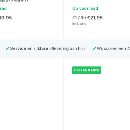
id en prestaties.
aad
Op voorraad
39,95
€21,95
€27,90
Incl. btw
Service en rijklare
aflevering aan huis
Wij scoren een
4
Groene Keuze