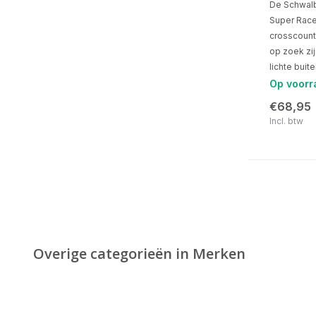
De Schwalb
Super Race
crosscountr
op zoek zi
lichte buit
Op voorr
€68,95
Incl. btw
Overige categorieën in Merken