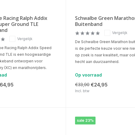
e Racing Ralph Addix
Schwalbe Green Maratho
uper Ground TLE
Buitenband
and
Vergelijk
Vergelijk
De Schwalbe Green Marathon bui
e Racing Ralph Addix Speed
is de perfecte keuze voor wie nie
nd TLE is een hoogwaardige
op zoek is naar kwaliteit, maar o
ikeband ontworpen voor
hecht aan duurzaamheid.
y (XC) en marathonrijders.
aad
Op voorraad
64,95
€24,95
€33,90
Incl. btw
sale 23%