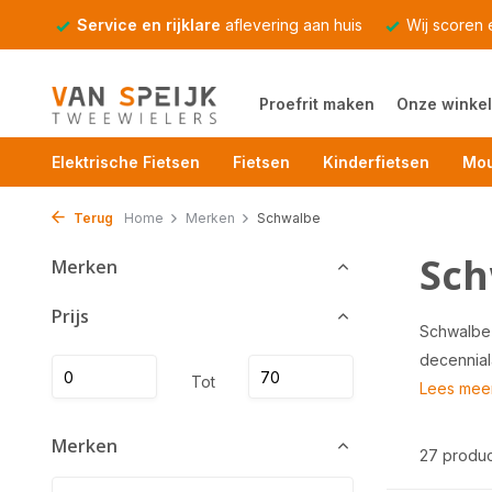
Service en rijklare
aflevering aan huis
Wij scoren
Proefrit maken
Onze winkel
Elektrische Fietsen
Fietsen
Kinderfietsen
Mou
Terug
Home
Merken
Schwalbe
Sch
Merken
Prijs
Schwalbe 
decennial
Tot
Lees mee
Merken
27 produ