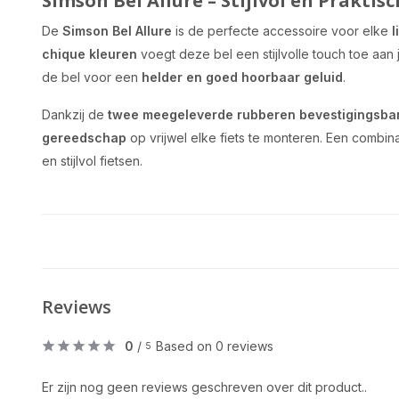
Simson Bel Allure – Stijlvol en Praktisc
De
Simson Bel Allure
is de perfecte accessoire voor elke
l
chique kleuren
voegt deze bel een stijlvolle touch toe aan
de bel voor een
helder en goed hoorbaar geluid
.
Dankzij de
twee meegeleverde rubberen bevestigingsba
gereedschap
op vrijwel elke fiets te monteren. Een combinat
en stijlvol fietsen.
Reviews
0
/
Based on 0 reviews
5
Er zijn nog geen reviews geschreven over dit product..