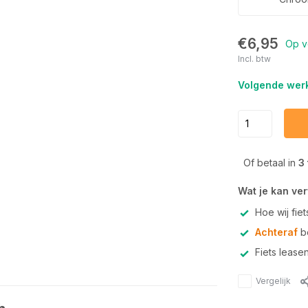
€6,95
Op v
Incl. btw
Volgende werk
Of betaal in
3
Wat je kan ve
Hoe wij fie
Achteraf
be
Fiets lease
Vergelijk