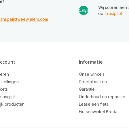
ar!
Wij scoren een
4.6/5
op
Trustpilot
anspeijktweewielers.com
account
Informatie
reren
Onze winkels
stellingen
Proefrit maken
ckets
Garantie
rlanglijst
Onderhoud en reparatie
ijk producten
Lease een fiets
Fietsenwinkel Breda