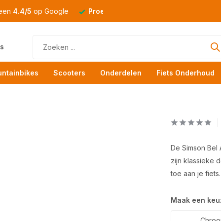
 een
4.4/5
op Google
Proefrit
altijd mogelijk
s
ntainbikes
Scooters
Onderdelen
Fiets Onderhoud
De Simson Bel A
zijn klassieke 
toe aan je fiets.
Maak een keu
Chroo