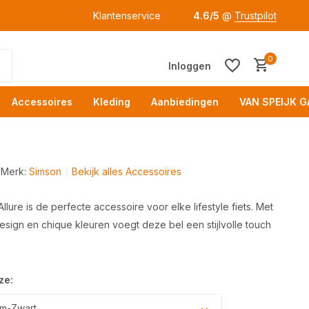
Klantenservice
4.6/5
@
Trustpilot
0
Inloggen
Accessoires
Kleding
Aanbiedingen
VAN SPEIJK G
Merk:
Simson
Bekijk alles Accessoires
llure is de perfecte accessoire voor elke lifestyle fiets. Met
design en chique kleuren voegt deze bel een stijlvolle touch
Acc
ze:
m-Zwart