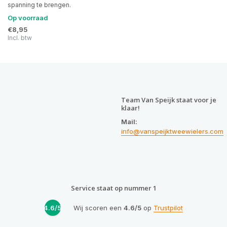
spanning te brengen.
Op voorraad
€8,95
Incl. btw
Team Van Speijk staat voor je
klaar!
Mail:
info@vanspeijktweewielers.com
Service staat op nummer 1
4.6/5
Wij scoren een
4.6/5
op
Trustpilot