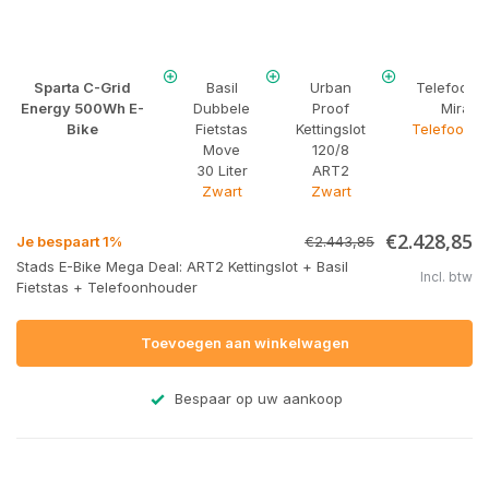
Sparta C-Grid
Basil
Urban
Telefoonh
Energy 500Wh E-
Dubbele
Proof
Mirage
Bike
Fietstas
Kettingslot
Telefoonho
Move
120/8
30 Liter
ART2
Zwart
Zwart
€2.428,85
Je bespaart 1%
€2.443,85
Stads E-Bike Mega Deal: ART2 Kettingslot + Basil
Incl. btw
Fietstas + Telefoonhouder
Toevoegen aan winkelwagen
Bespaar op uw aankoop