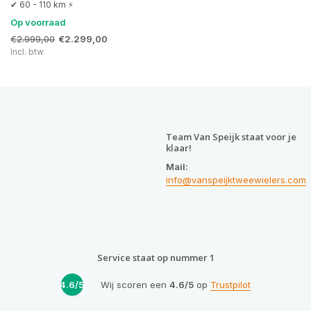
✔ 60 - 110 km ⚡
Op voorraad
€2.999,00
€2.299,00
Incl. btw
Team Van Speijk staat voor je
klaar!
Mail:
info@vanspeijktweewielers.com
Service staat op nummer 1
4.6/5
Wij scoren een
4.6/5
op
Trustpilot