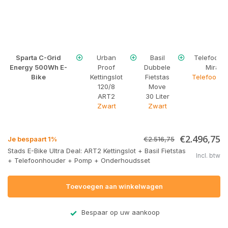
Sparta C-Grid
Urban
Basil
Telefoonh
Energy 500Wh E-
Proof
Dubbele
Mirage
Bike
Kettingslot
Fietstas
Telefoonho
120/8
Move
ART2
30 Liter
Zwart
Zwart
€2.496,75
Je bespaart 1%
€2.516,75
Stads E-Bike Ultra Deal: ART2 Kettingslot + Basil Fietstas
Incl. btw
+ Telefoonhouder + Pomp + Onderhoudsset
Toevoegen aan winkelwagen
Bespaar op uw aankoop