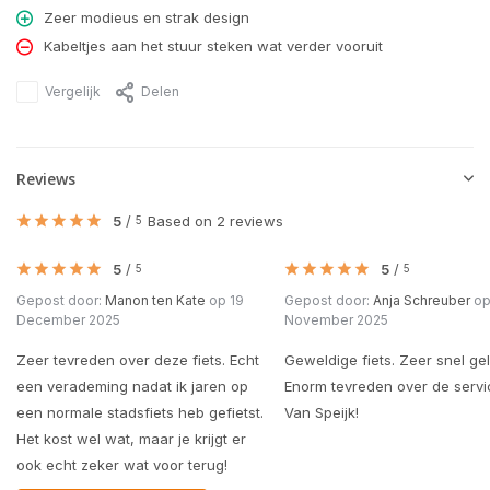
Zeer modieus en strak design
Kabeltjes aan het stuur steken wat verder vooruit
Vergelijk
Delen
Reviews
5
/
Based on 2 reviews
5
5
/
5
/
5
5
Gepost door:
Manon ten Kate
op 19
Gepost door:
Anja Schreuber
op
December 2025
November 2025
Zeer tevreden over deze fiets. Echt
Geweldige fiets. Zeer snel ge
een verademing nadat ik jaren op
Enorm tevreden over de servi
een normale stadsfiets heb gefietst.
Van Speijk!
Het kost wel wat, maar je krijgt er
ook echt zeker wat voor terug!