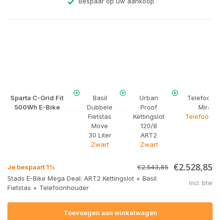
Bespaar op uw aankoop
Sparta C-Grid Fit
Basil
Urban
Telefoonh
500Wh E-Bike
Dubbele
Proof
Mirage
Fietstas
Kettingslot
Telefoonho
Move
120/8
30 Liter
ART2
Zwart
Zwart
€2.528,85
Je bespaart 1%
€2.543,85
Stads E-Bike Mega Deal: ART2 Kettingslot + Basil
Incl. btw
Fietstas + Telefoonhouder
Toevoegen aan winkelwagen