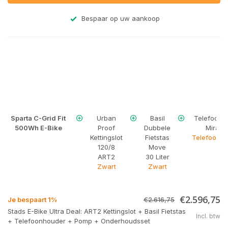
Bespaar op uw aankoop
Sparta C-Grid Fit
Urban
Basil
Telefoonh
500Wh E-Bike
Proof
Dubbele
Mirage
Kettingslot
Fietstas
Telefoonho
120/8
Move
ART2
30 Liter
Zwart
Zwart
€2.596,75
Je bespaart 1%
€2.616,75
Stads E-Bike Ultra Deal: ART2 Kettingslot + Basil Fietstas
Incl. btw
+ Telefoonhouder + Pomp + Onderhoudsset