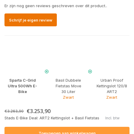
Er zijn nog geen reviews geschreven over dit product..
Schrijf je eigen review
Sparta C-Grid
Basil Dubbele
Urban Proof
Ultra 500Wh E-
Fietstas Move
Kettingslot 120/8
Bike
30 Liter
ART2
Zwart
Zwart
€3.253,90
€3.263,90
Stads E-Bike Deal: ART2 Kettingslot + Basil Fietstas
Incl. btw
Toevoegen aan winkelwagen