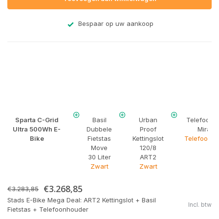
Bespaar op uw aankoop
Sparta C-Grid
Basil
Urban
Telefoonh
Ultra 500Wh E-
Dubbele
Proof
Mirage
Bike
Fietstas
Kettingslot
Telefoonho
Move
120/8
30 Liter
ART2
Zwart
Zwart
€3.268,85
€3.283,85
Stads E-Bike Mega Deal: ART2 Kettingslot + Basil
Incl. btw
Fietstas + Telefoonhouder