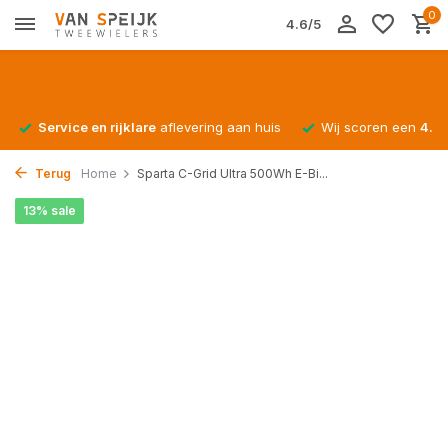
0
4.6/5
Service en rijklare
aflevering aan huis
Wij scoren een
4.4/
Terug
Home
Sparta C-Grid Ultra 500Wh E-Bi...
13% sale