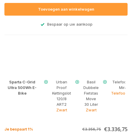
Toevoegen aan winkelwagen
Bespaar op uw aankoop
Sparta C-Grid
Urban
Basil
Telefoonh
Ultra 500Wh E-
Proof
Dubbele
Mirage
Bike
Kettingslot
Fietstas
Telefoonho
120/8
Move
ART2
30 Liter
Zwart
Zwart
€3.336,75
Je bespaart 1%
€3.356,75