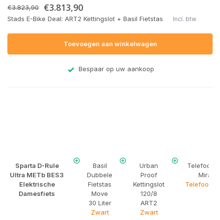
€3.813,90
€3.823,90
Stads E-Bike Deal: ART2 Kettingslot + Basil Fietstas
Incl. btw
Toevoegen aan winkelwagen
Bespaar op uw aankoop
Sparta D-Rule
Basil
Urban
Telefoonh
Ultra METb BES3
Dubbele
Proof
Mirage
Elektrische
Fietstas
Kettingslot
Telefoonho
Damesfiets
Move
120/8
30 Liter
ART2
Zwart
Zwart