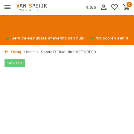
0
4.6/5
Service en rijklare
aflevering aan huis
Wij scoren een
4.4/
Terug
Home
Sparta D-Rule Ultra METb BES3 ...
14% sale