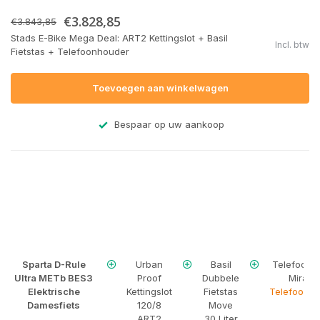
€3.828,85
€3.843,85
Stads E-Bike Mega Deal: ART2 Kettingslot + Basil
Incl. btw
Fietstas + Telefoonhouder
Toevoegen aan winkelwagen
Bespaar op uw aankoop
Sparta D-Rule
Urban
Basil
Telefoonh
Ultra METb BES3
Proof
Dubbele
Mirage
Elektrische
Kettingslot
Fietstas
Telefoonho
Damesfiets
120/8
Move
ART2
30 Liter