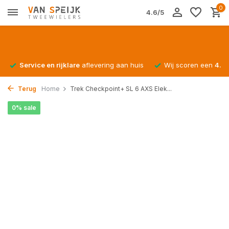
0
4.6/5
Service en rijklare
aflevering aan huis
Wij scoren een
4.4/
Terug
Home
Trek Checkpoint+ SL 6 AXS Elek...
0% sale