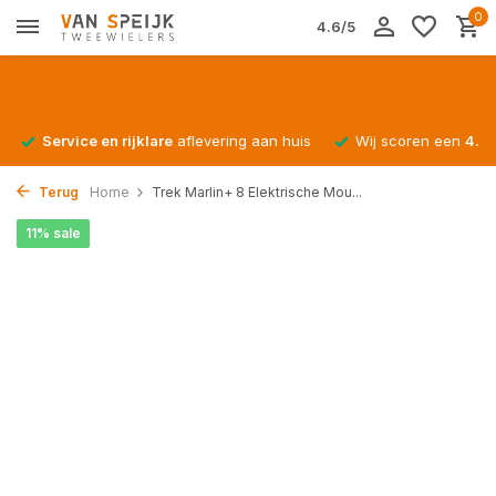
0
4.6/5
Service en rijklare
aflevering aan huis
Wij scoren een
4.4/
Terug
Home
Trek Marlin+ 8 Elektrische Mou...
11% sale