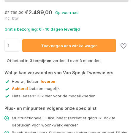
€2.499,00
€2.799,00
Op voorraad
Incl. btw
Uitverkocht
Gratis bezorging: 6 - 10 dagen levertijd
Uitverkocht
Toevoegen aan winkelwagen
Uitverkocht
Of betaal in
3 termijnen
verdeeld over 3 maanden.
Uitverkocht
Wat je kan verwachten van Van Speijk Tweewielers
Hoe wij fietsen
leveren
Uitverkocht
Achteraf
betalen mogelijk
Fiets leasen? Klik hier voor de mogelijkheden
Uitverkocht
Plus- en minpunten volgens onze specialist
Uitverkocht
Multifunctionele E-Bike: naast recreatief gebruik, ook te
gebruiken voor woon-werk verkeer
Bosch Active Line+ Systeem: zeer betrouwbaar en met 50 Nm